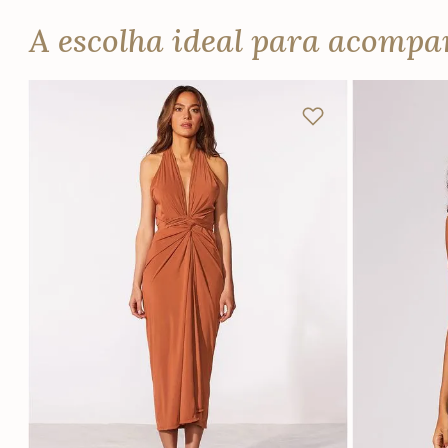
A escolha ideal para acomp
P
M
G
GG