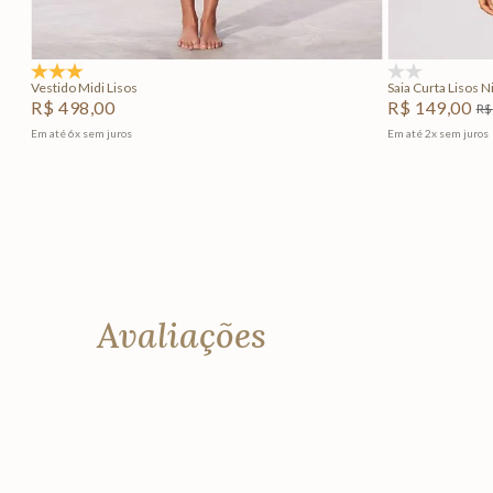
Adicionar na sacola
5.0
(1)
(0)
Vestido Midi Lisos
Saia Curta Lisos N
R$
498
,
00
R$
149
,
00
R$
Em até
6
x
sem juros
Em até
2
x
sem juros
+
3
Avaliações