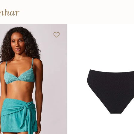
anhar
P
M
G
PP
P
M