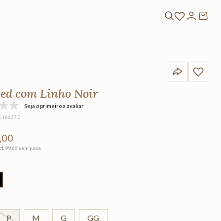
ed com Linho Noir
Seja o primeiro a avaliar
5.16637.0
,
00
R$
99
,
66
sem juros
P
M
G
GG