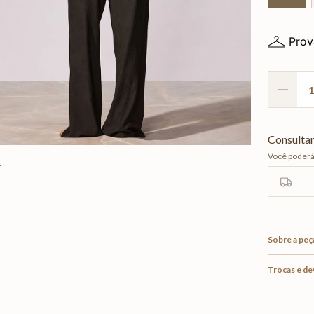
Prov
Sobre a peç
Trocas e d