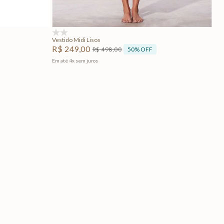
Adicionar na sacola
(0)
Vestido Midi Lisos
R$
249
,
00
50%
OFF
R$
498
,
00
Em até
4
x
sem juros