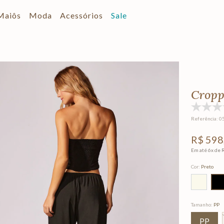
Maiôs
Moda
Acessórios
Sale
Cropp
Referência
:
0
R$
598
Em até
6
x de
Cor
:
Preto
Tamanho
:
PP
PP