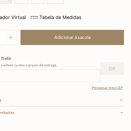
ador Virtual
Tabela de Medidas
Adicionar à sacola
a
evoluções