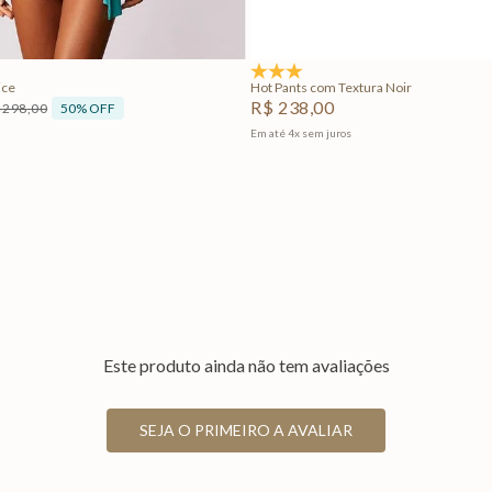
Adicionar na sacola
Adicionar na sacola
5.0
(1)
ice
Hot Pants com Textura Noir
R$
238
,
00
50%
OFF
298
,
00
Em até
4
x
sem juros
Este produto ainda não tem avaliações
SEJA O PRIMEIRO A AVALIAR