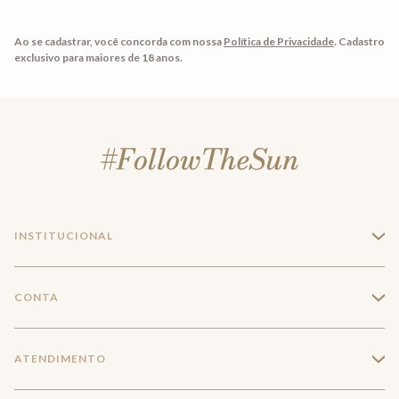
Ao se cadastrar, você concorda com nossa
Política de Privacidade
.
Cadastro
exclusivo para maiores de 18 anos.
INSTITUCIONAL
+
A Marca
CONTA
+
Seja um franqueado
Login
ATENDIMENTO
+
Trabalhe conosco