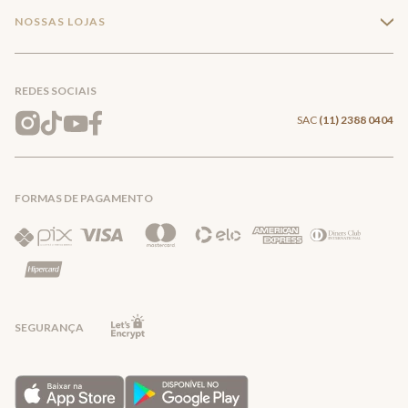
Minha Conta
Compra Segura
NOSSAS LOJAS
+
Conecte-se
Meus pedidos
Formas de Pagamento
Encontre a loja mais próxima
Mapa do Site
REDES SOCIAIS
Wishlist
Entrega e Frete
SAC
(11) 2388 0404
Trocas e Devoluções
FORMAS DE PAGAMENTO
Direito de Arrependimento
Política de Privacidade
Regras promocionais
SEGURANÇA