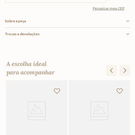
Sobre a peça
Trocas e devoluções
A escolha ideal
para acompanhar
Ta
F