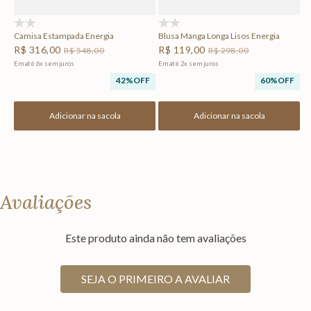
(0)
(0)
Camisa Estampada Energia
Blusa Manga Longa Lisos Energia
R$
316
,
00
R$
119
,
00
R$
548
,
00
R$
298
,
00
Em até
6
x
sem juros
Em até
2
x
sem juros
42%
OFF
60%
OFF
Adicionar na sacola
Adicionar na sacola
Avaliações
Este produto ainda não tem avaliações
SEJA O PRIMEIRO A AVALIAR