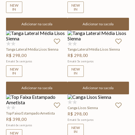
NEW
NEW
IN
IN
Adicionar na sacola
Adicionar na sacola
(0)
(0)
Tanga Lateral Média Lisos Sienna
Tanga Lateral Média Lisos Sienna
R$
298
,
00
R$
298
,
00
Em até
5
x
sem juros
Em até
5
x
sem juros
NEW
NEW
IN
IN
Adicionar na sacola
Adicionar na sacola
(0)
Canga Lisos Sienna
(0)
Top Faixa Estampado Ametista
R$
298
,
00
R$
398
,
00
Em até
5
x
sem juros
Em até
6
x
sem juros
NEW
IN
NEW