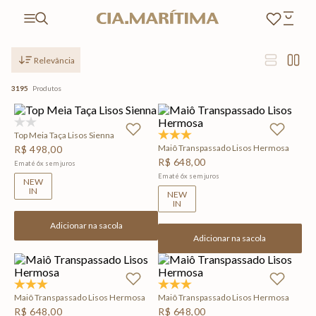
Relevância
3195
Produtos
(0)
Top Meia Taça Lisos Sienna
5.0
(1)
Maiô Transpassado Lisos Hermosa
R$
498
,
00
R$
648
,
00
Em até
6
x
sem juros
Em até
6
x
sem juros
NEW
IN
NEW
IN
Adicionar na sacola
Adicionar na sacola
5.0
(1)
5.0
(1)
Maiô Transpassado Lisos Hermosa
Maiô Transpassado Lisos Hermosa
R$
648
,
00
R$
648
,
00