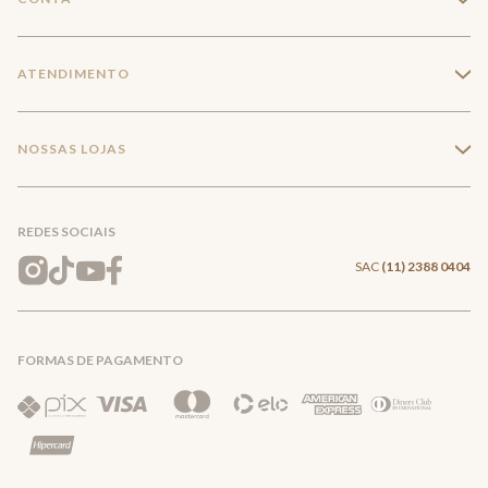
Seja um franqueado
Login
ATENDIMENTO
+
Trabalhe conosco
Minha Conta
Compra Segura
NOSSAS LOJAS
+
Conecte-se
Meus pedidos
Formas de Pagamento
Encontre a loja mais próxima
Mapa do Site
REDES SOCIAIS
Wishlist
Entrega e Frete
SAC
(11) 2388 0404
Trocas e Devoluções
FORMAS DE PAGAMENTO
Direito de Arrependimento
Política de Privacidade