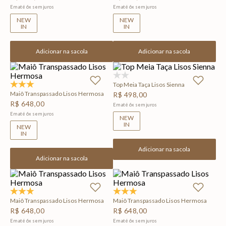
Em até
6
x
sem juros
Em até
6
x
sem juros
NEW
NEW
IN
IN
Adicionar na sacola
Adicionar na sacola
(0)
Top Meia Taça Lisos Sienna
5.0
(1)
Maiô Transpassado Lisos Hermosa
R$
498
,
00
R$
648
,
00
Em até
6
x
sem juros
Em até
6
x
sem juros
NEW
IN
NEW
IN
Adicionar na sacola
Adicionar na sacola
5.0
(1)
5.0
(1)
Maiô Transpassado Lisos Hermosa
Maiô Transpassado Lisos Hermosa
R$
648
,
00
R$
648
,
00
Em até
6
x
sem juros
Em até
6
x
sem juros