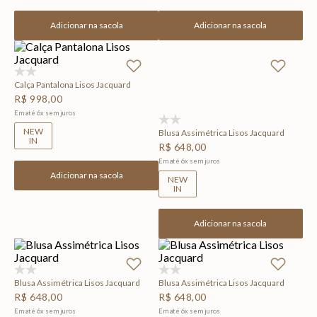
Adicionar na sacola
Adicionar na sacola
(0)
Calça Pantalona Lisos Jacquard
R$
998
,
00
Em até
6
x
sem juros
(0)
NEW
Blusa Assimétrica Lisos Jacquard
IN
R$
648
,
00
Em até
6
x
sem juros
Adicionar na sacola
NEW
IN
Adicionar na sacola
(0)
(0)
Blusa Assimétrica Lisos Jacquard
Blusa Assimétrica Lisos Jacquard
R$
648
,
00
R$
648
,
00
Em até
6
x
sem juros
Em até
6
x
sem juros