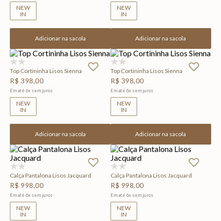
NEW
NEW
IN
IN
Adicionar na sacola
Adicionar na sacola
(0)
(0)
Top Cortininha Lisos Sienna
Top Cortininha Lisos Sienna
R$
398
,
00
R$
398
,
00
Em até
6
x
sem juros
Em até
6
x
sem juros
NEW
NEW
IN
IN
Adicionar na sacola
Adicionar na sacola
(0)
(0)
Calça Pantalona Lisos Jacquard
Calça Pantalona Lisos Jacquard
R$
998
,
00
R$
998
,
00
Em até
6
x
sem juros
Em até
6
x
sem juros
NEW
NEW
IN
IN