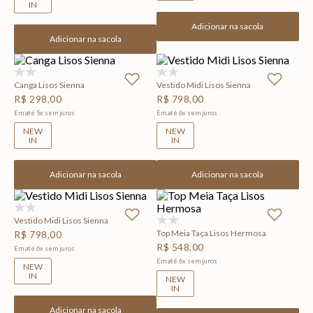
IN
Adicionar na sacola
Adicionar na sacola
(0)
(0)
Canga Lisos Sienna
Vestido Midi Lisos Sienna
R$
298
,
00
R$
798
,
00
Em até
5
x
sem juros
Em até
6
x
sem juros
NEW
NEW
IN
IN
Adicionar na sacola
Adicionar na sacola
(0)
Vestido Midi Lisos Sienna
(0)
Top Meia Taça Lisos Hermosa
R$
798
,
00
R$
548
,
00
Em até
6
x
sem juros
Em até
6
x
sem juros
NEW
IN
NEW
IN
Adicionar na sacola