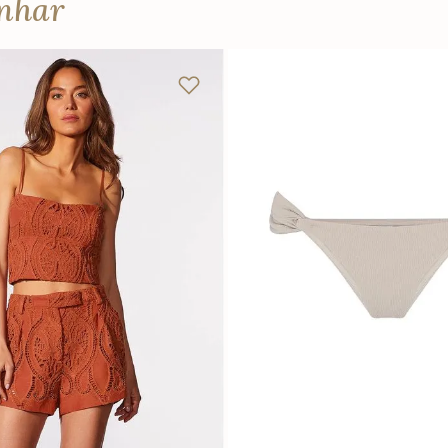
anhar
P
M
G
P
M
G
Adicionar na sacola
Adicionar na sacola