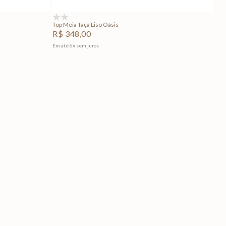
(0)
Top Meia Taça Liso Oásis
R$
348
,
00
Em até
6
x
sem juros