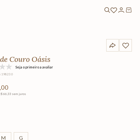
 de Couro Oásis
Seja o primeiro a avaliar
5.19823.0
,
00
R$
66
,
33
sem juros
M
G