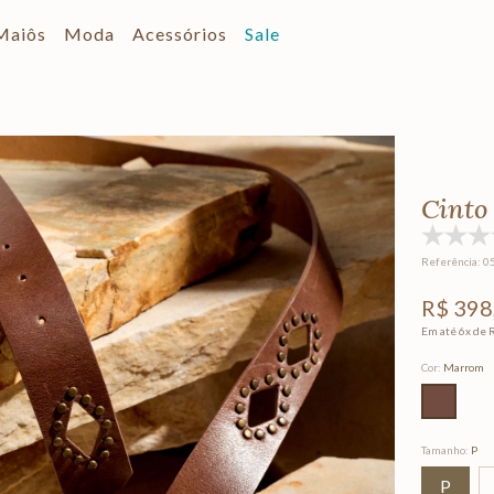
Maiôs
Moda
Acessórios
Sale
Cinto
Referência
:
0
R$
398
Em até
6
x de
Cor
:
Marrom
Tamanho
:
P
P