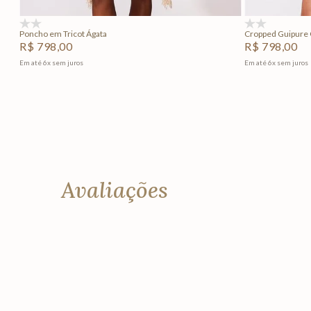
(0)
(0)
Poncho em Tricot Ágata
Cropped Guipure 
R$
798
,
00
R$
798
,
00
Em até
6
x
sem juros
Em até
6
x
sem juros
Avaliações