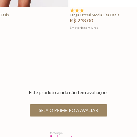
3.0
(1)
Oásis
Tanga Lateral Média Lisa Oásis
R$
238
,
00
Em até
4
x
sem juros
Este produto ainda não tem avaliações
SEJA O PRIMEIRO A AVALIAR