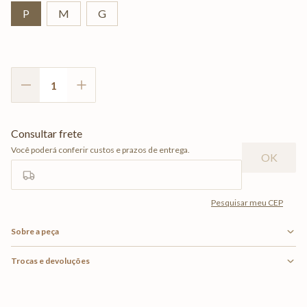
P
M
G
Sobre a peça
Trocas e devoluções