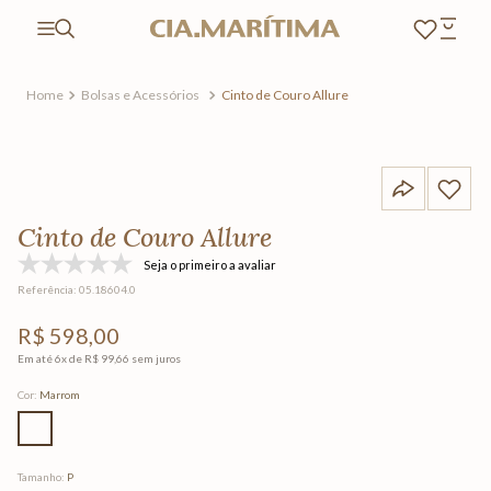
Bolsas e Acessórios
Cinto de Couro Allure
Cinto de Couro Allure
Seja o primeiro a avaliar
Referência
:
05.18604.0
R$
598
,
00
Em até
6
x de
R$
99
,
66
sem juros
Cor
:
Marrom
Tamanho
:
P