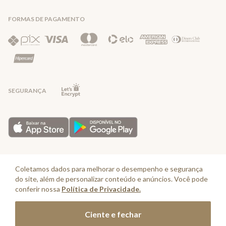
FORMAS DE PAGAMENTO
Direito de Arrependimento
Política de Privacidade
Regras promocionais
SEGURANÇA
Horário de Atendimento: De segunda a quinta-feira das 08:30 às 17:30 e
sexta-feira até as 16:30, exceto feriados - Rua Alpont, 428 nível 2 - Bairro
Coletamos dados para melhorar o desempenho e segurança
Capuava Mauá - São Paulo, CEP: 09380-115 - Valisere Comércio de Roupas e
do site, além de personalizar conteúdo e anúncios. Você pode
Acessórios Ltda - CNPJ: 57.484.768/0064-89
conferir nossa
Política de Privacidade.
© Cia. Marítima 2025 - Todos os direitos reservados
Adicionar à sacola
Ciente e fechar