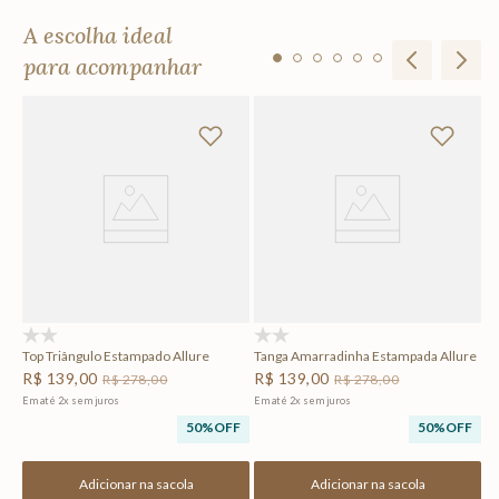
A escolha ideal
para acompanhar
Ta
R
Em
F
(0)
(0)
Top Triângulo Estampado Allure
Tanga Amarradinha Estampada Allure
R$
139
,
00
R$
139
,
00
R$
278
,
00
R$
278
,
00
Em até
2
x
sem juros
Em até
2
x
sem juros
50%
OFF
50%
OFF
Adicionar na sacola
Adicionar na sacola