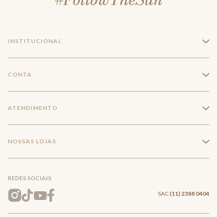
INSTITUCIONAL
+
A Marca
CONTA
+
Seja um franqueado
Login
ATENDIMENTO
+
Trabalhe conosco
Minha Conta
Compra Segura
NOSSAS LOJAS
+
Conecte-se
Meus pedidos
Formas de Pagamento
Encontre a loja mais próxima
Mapa do Site
REDES SOCIAIS
Wishlist
Entrega e Frete
SAC
(11) 2388 0404
Trocas e Devoluções