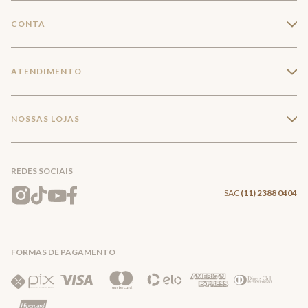
A Marca
CONTA
+
Seja um franqueado
Login
ATENDIMENTO
+
Trabalhe conosco
Minha Conta
Compra Segura
NOSSAS LOJAS
+
Conecte-se
Meus pedidos
Formas de Pagamento
Encontre a loja mais próxima
Mapa do Site
REDES SOCIAIS
Wishlist
Entrega e Frete
SAC
(11) 2388 0404
Trocas e Devoluções
FORMAS DE PAGAMENTO
Direito de Arrependimento
Política de Privacidade