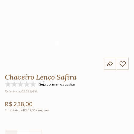
Chaveiro Lenço Safira
Seja o primeiro a avaliar
Referência
:
05.19168.0
R$
238
,
00
Em até
4
x de
R$
59
,
50
sem juros