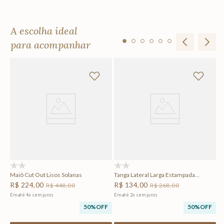
A escolha ideal
para acompanhar
Ho
R
Em
F
(0)
(0)
Maiô Cut Out Lisos Solanas
Tanga Lateral Larga Estampada
Solanas
R$
224
,
00
R$
134
,
00
R$
448
,
00
R$
268
,
00
Em até
4
x
sem juros
Em até
2
x
sem juros
50%
OFF
50%
OFF