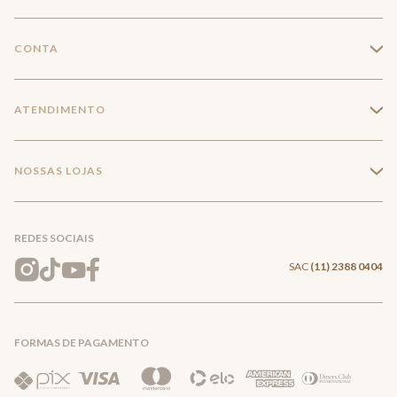
A Marca
CONTA
+
Seja um franqueado
Login
ATENDIMENTO
+
Trabalhe conosco
Minha Conta
Compra Segura
NOSSAS LOJAS
+
Conecte-se
Meus pedidos
Formas de Pagamento
Encontre a loja mais próxima
Mapa do Site
REDES SOCIAIS
Wishlist
Entrega e Frete
SAC
(11) 2388 0404
Trocas e Devoluções
FORMAS DE PAGAMENTO
Direito de Arrependimento