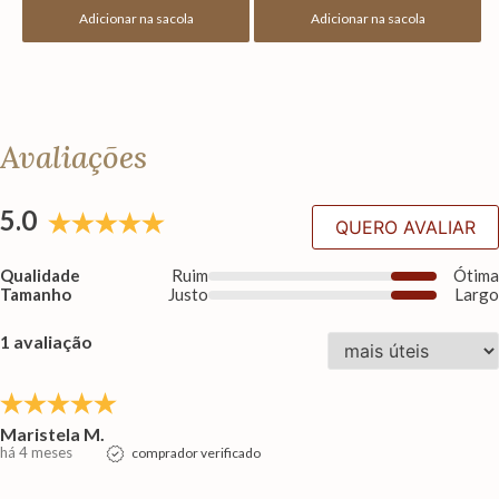
Adicionar na sacola
Adicionar na sacola
Avaliações
5.0
QUERO AVALIAR
Qualidade
Ruim
Ótim
Tamanho
Justo
Larg
1 avaliação
Maristela M.
há 4 meses
comprador verificado