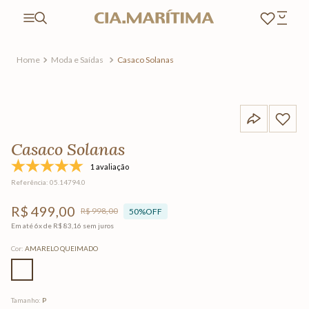
Moda e Saídas
Casaco Solanas
Casaco Solanas
1 avaliação
Referência
:
05.14794.0
R$
499
,
00
R$
998
,
00
50%
OFF
Em até
6
x de
R$
83
,
16
sem juros
Cor
:
AMARELO QUEIMADO
Tamanho
:
P