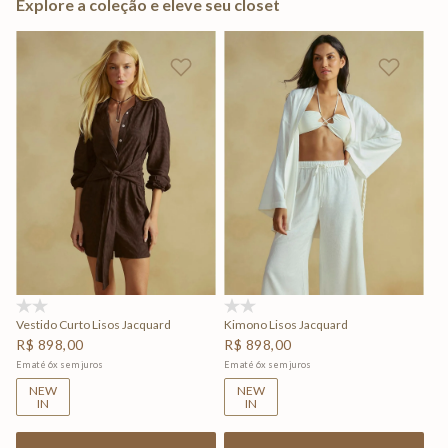
Explore a coleção e eleve seu closet
(0)
(0)
Vestido Curto Lisos Jacquard
Kimono Lisos Jacquard
R$
898
,
00
R$
898
,
00
Em até
6
x
sem juros
Em até
6
x
sem juros
NEW
NEW
IN
IN