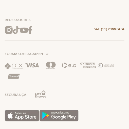
Conecte-se
Meus pedidos
Formas de Pagamento
Encontre a loja mais próxima
Mapa do Site
REDES SOCIAIS
Wishlist
Entrega e Frete
SAC
(11) 2388 0404
Trocas e Devoluções
FORMAS DE PAGAMENTO
Direito de Arrependimento
Política de Privacidade
Regras promocionais
SEGURANÇA