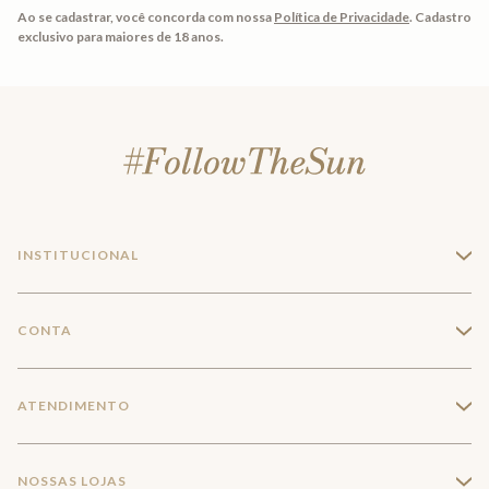
Ao se cadastrar, você concorda com nossa
Política de Privacidade
.
Cadastro
exclusivo para maiores de 18 anos.
INSTITUCIONAL
+
A Marca
CONTA
+
Seja um franqueado
Login
ATENDIMENTO
+
Trabalhe conosco
Minha Conta
Compra Segura
NOSSAS LOJAS
+