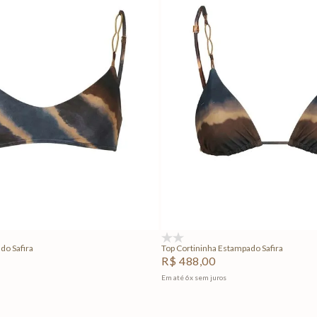
P
M
G
GG
PP
P
M
G
Adicionar na sacola
Adicionar na sacola
(0)
do Safira
Top Cortininha Estampado Safira
R$
488
,
00
Em até
6
x
sem juros