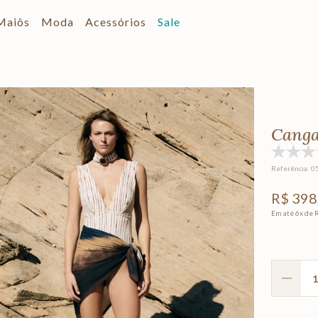
Maiôs
Moda
Acessórios
Sale
Canga
Referência
:
0
R$
398
Em até
6
x de