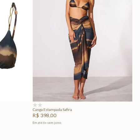
GG
U
Adicionar na sacola
(0)
Canga Estampada Safira
R$
398
,
00
Em até
6
x
sem juros