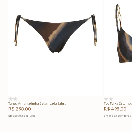
PP
P
M
G
GG
PP
Adicionar na sacola
(0)
(0)
Tanga Amarradinha Estampada Safira
Top Faixa Estampa
R$
298
,
00
R$
498
,
00
Em até
5
x
sem juros
Em até
6
x
sem juros