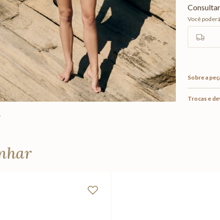
Sobre a peç
Trocas e d
anhar