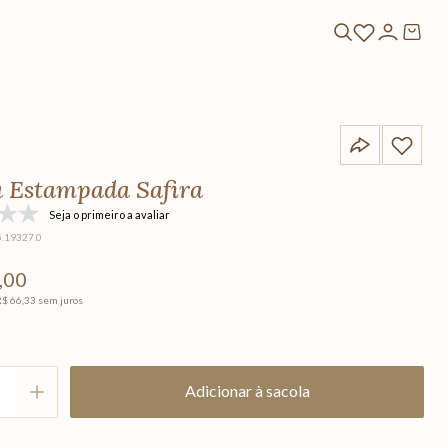
 Estampada Safira
Seja o primeiro a avaliar
5.19327.0
,
00
R$
66
,
33
sem juros
Adicionar à sacola