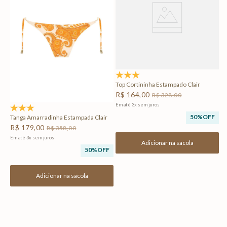
Em
5.0
(2)
Top Cortininha Estampado Clair
R$
164
,
00
R$
328
,
00
Em até
3
x
sem juros
5.0
(1)
50%
OFF
Tanga Amarradinha Estampada Clair
R$
179
,
00
R$
358
,
00
Em até
3
x
sem juros
Adicionar na sacola
50%
OFF
Adicionar na sacola