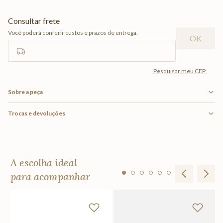
Sobre a peça
Trocas e devoluções
A escolha ideal
para acompanhar
Ca
R