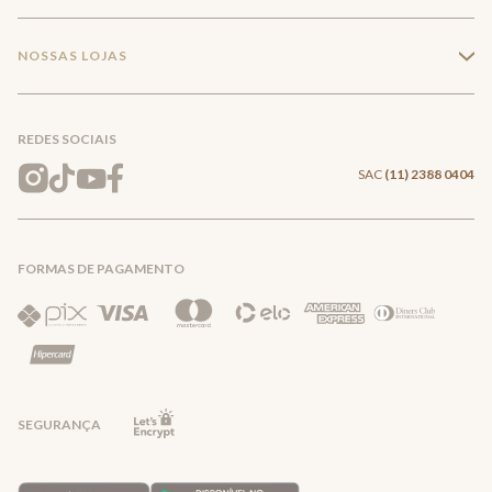
Trabalhe conosco
Minha Conta
Compra Segura
NOSSAS LOJAS
+
Conecte-se
Meus pedidos
Formas de Pagamento
Encontre a loja mais próxima
Mapa do Site
REDES SOCIAIS
Wishlist
Entrega e Frete
SAC
(11) 2388 0404
Trocas e Devoluções
FORMAS DE PAGAMENTO
Direito de Arrependimento
Política de Privacidade
Regras promocionais
SEGURANÇA