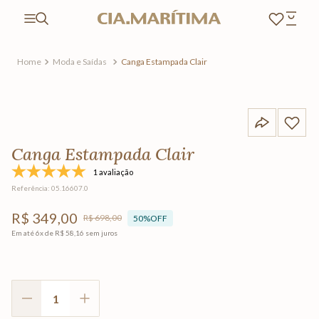
Moda e Saídas
Canga Estampada Clair
Canga Estampada Clair
1 avaliação
Referência
:
05.16607.0
R$
349
,
00
R$
698
,
00
50%
OFF
Em até
6
x de
R$
58
,
16
sem juros