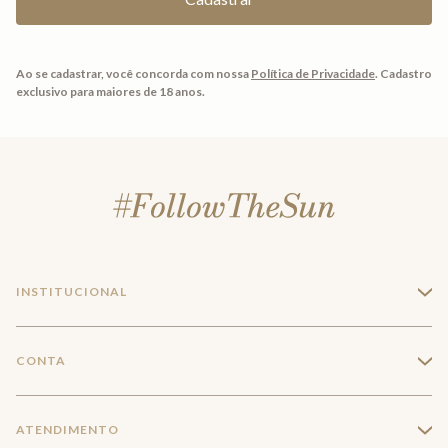
Ao se cadastrar, você concorda com nossa
Política de Privacidade
.
Cadastro
exclusivo para maiores de 18 anos.
INSTITUCIONAL
+
A Marca
CONTA
+
Seja um franqueado
Login
ATENDIMENTO
+