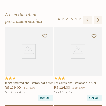
A escolha ideal
para acompanhar
Ta
M
R
Em
F
5.0
(4)
4.8
(6)
Tanga Amarradinha Estampada La Mer
Top Cortininha Estampado La Mer
R$
139
,
00
R$
124
,
00
R$
278
,
00
R$
248
,
00
Em até
2
x
sem juros
Em até
2
x
sem juros
50%
OFF
50%
OFF