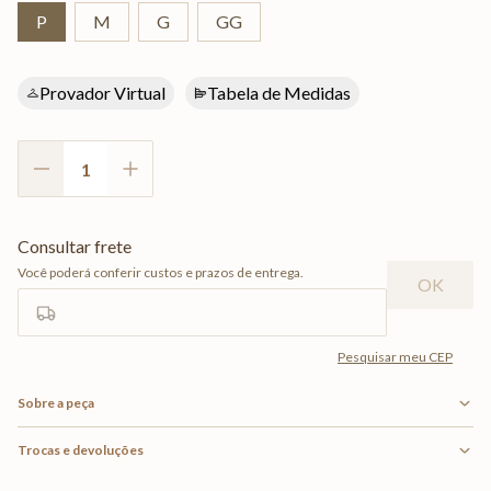
P
M
G
GG
Provador Virtual
Tabela de Medidas
Sobre a peça
Trocas e devoluções