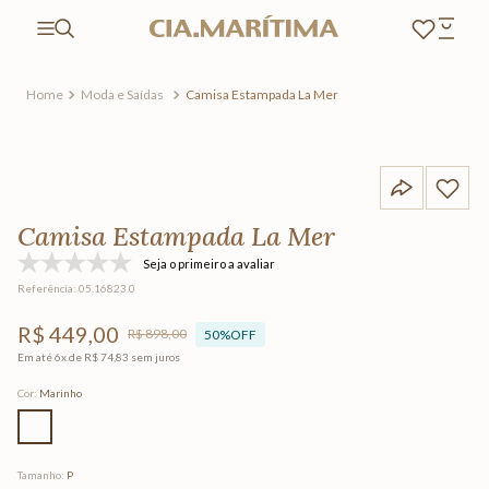
Moda e Saídas
Camisa Estampada La Mer
Camisa Estampada La Mer
Seja o primeiro a avaliar
Referência
:
05.16823.0
R$
449
,
00
R$
898
,
00
50%
OFF
Em até
6
x de
R$
74
,
83
sem juros
Cor
:
Marinho
Tamanho
:
P