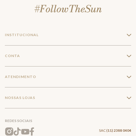
INSTITUCIONAL
+
A Marca
CONTA
+
Seja um franqueado
Login
ATENDIMENTO
+
Trabalhe conosco
Minha Conta
Compra Segura
NOSSAS LOJAS
+
Conecte-se
Meus pedidos
Formas de Pagamento
Encontre a loja mais próxima
Mapa do Site
REDES SOCIAIS
Wishlist
Entrega e Frete
SAC
(11) 2388 0404