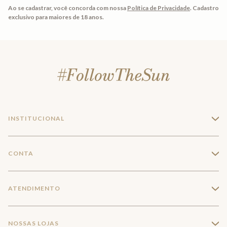
Ao se cadastrar, você concorda com nossa
Política de Privacidade
.
Cadastro
exclusivo para maiores de 18 anos.
INSTITUCIONAL
+
A Marca
CONTA
+
Seja um franqueado
Login
ATENDIMENTO
+
Trabalhe conosco
Minha Conta
Compra Segura
NOSSAS LOJAS
+