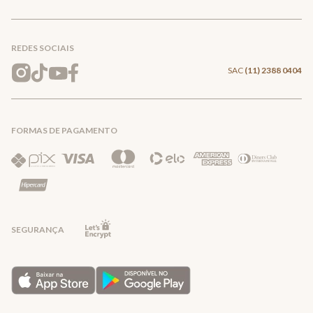
Conecte-se
Meus pedidos
Formas de Pagamento
Encontre a loja mais próxima
Mapa do Site
REDES SOCIAIS
Wishlist
Entrega e Frete
SAC
(11) 2388 0404
Trocas e Devoluções
FORMAS DE PAGAMENTO
Direito de Arrependimento
Política de Privacidade
Regras promocionais
SEGURANÇA