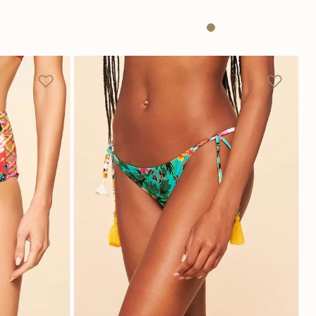
P
M
G
GG