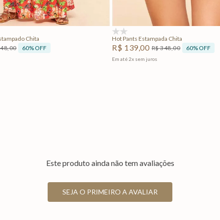
Adicionar na sacola
Adicionar na sacola
(0)
stampado Chita
Hot Pants Estampada Chita
R$
139
,
00
60%
OFF
60%
OFF
248
,
00
R$
348
,
00
Em até
2
x
sem juros
Este produto ainda não tem avaliações
SEJA O PRIMEIRO A AVALIAR