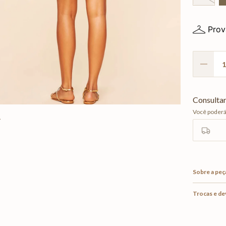
Prov
Sobre a peç
Trocas e d