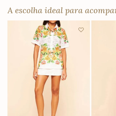
A escolha ideal para acomp
P
M
G
GG
P