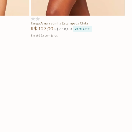
Adicionar na sacola
(0)
Tanga Amarradinha Estampada Chita
R$
127
,
00
60%
OFF
R$
318
,
00
Em até
2
x
sem juros