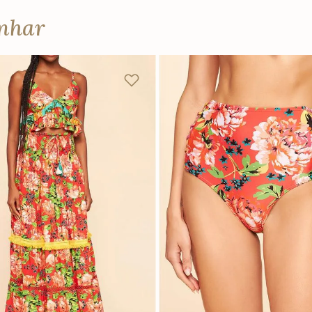
anhar
M
G
GG
P
M
G