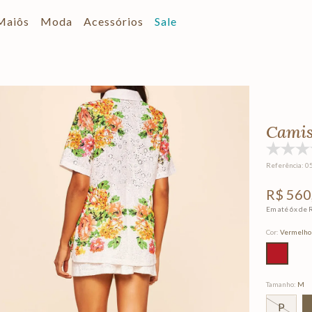
Maiôs
Moda
Acessórios
Sale
Camis
Referência
:
0
R$
560
Em até
6
x de
Cor
:
Vermelho
Tamanho
:
M
P