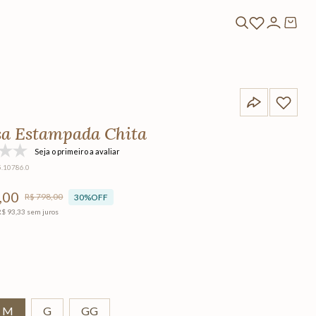
a Estampada Chita
Seja o primeiro a avaliar
5.10786.0
,
00
R$
798
,
00
30%
OFF
R$
93
,
33
sem juros
M
G
GG