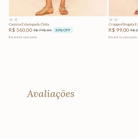
Adicionar na sacola
(0)
(0)
Camisa Estampada Chita
Cropped Regata E
R$
560
,
00
R$
99
,
00
30%
OFF
R$
798
,
00
R$
Em até
6
x
sem juros
Em até
1
x
sem juros
Avaliações