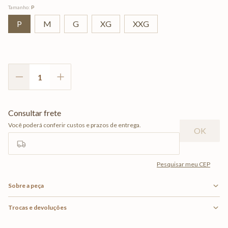
Tamanho
:
P
P
M
G
XG
XXG
Sobre a peça
Trocas e devoluções