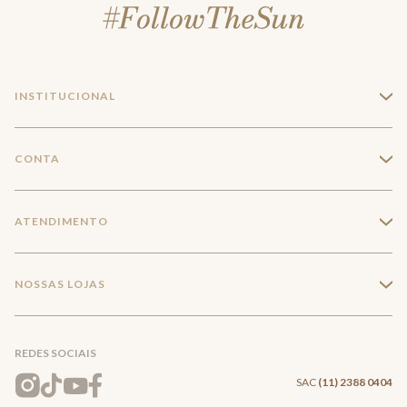
INSTITUCIONAL
+
A Marca
CONTA
+
Seja um franqueado
Login
ATENDIMENTO
+
Trabalhe conosco
Minha Conta
Compra Segura
NOSSAS LOJAS
+
Conecte-se
Meus pedidos
Formas de Pagamento
Encontre a loja mais próxima
Mapa do Site
REDES SOCIAIS
Wishlist
Entrega e Frete
SAC
(11) 2388 0404