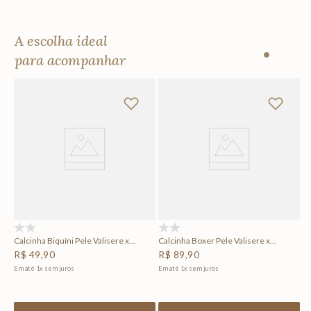
A escolha ideal
para acompanhar
(0)
(0)
Calcinha Biquíni Pele Valisere x
Calcinha Boxer Pele Valisere x
Cia.Marítima
Cia.Marítima
R$
49
,
90
R$
89
,
90
Em até
1
x
sem juros
Em até
1
x
sem juros