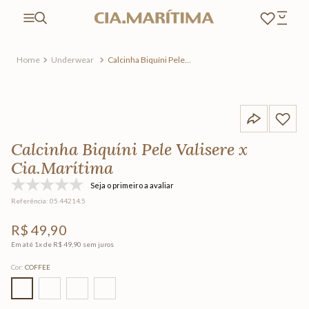
Underwear
Calcinha Biquíni Pele
Valisere x Cia.Marítima
Calcinha Biquíni Pele Valisere x
Cia.Marítima
Seja o primeiro a avaliar
Referência
:
05.44214.5
R$
49
,
90
Em até
1
x de
R$
49
,
90
sem juros
Cor
:
COFFEE