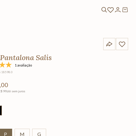
 Pantalona Salis
1 avaliação
5.18598.0
,
00
R$
99
,
66
sem juros
P
M
G