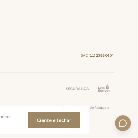
SAC
(11) 2388 0404
SEGURANÇA
va Mauá - São Paulo, CEP: 09380-115 - Valisere Comércio de Roupas e
ncios.
Ciente e fechar