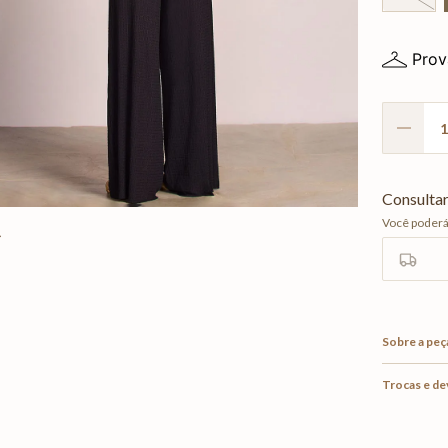
Prov
Sobre a peç
Trocas e d