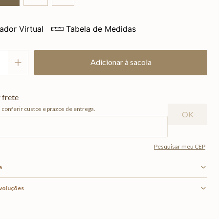
ador Virtual
Tabela de Medidas
Adicionar à sacola
a
evoluções