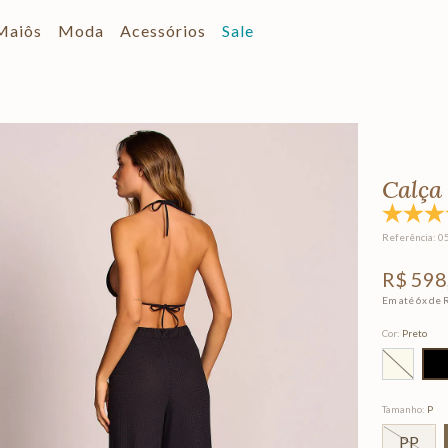
Maiôs
Moda
Acessórios
Sale
Calça
Referência
:
0
R$
598
Em até
6
x de
Cor
:
Preto
Tamanho
:
P
PP