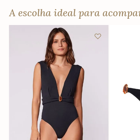
A escolha ideal para acomp
PP
P
M
G
GG
PP