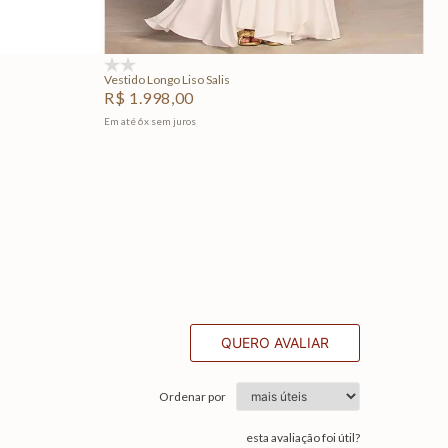
Adicionar na sacola
(0)
Vestido Longo Liso Salis
R$
1
.
998
,
00
Em até
6
x
sem juros
QUERO AVALIAR
Ordenar por
esta avaliação foi útil?