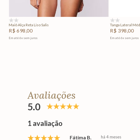
Adicionar na sacola
(0)
(0)
Maiô Alça Reta Liso Salis
Tanga Lateral Médi
R$
698
,
00
R$
398
,
00
Em até
6
x
sem juros
Em até
6
x
sem juros
Avaliações
5.0
1 avaliação
Fátima B.
há 4 meses