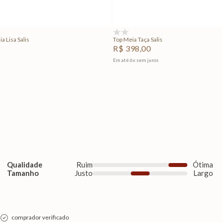
Adicionar na sacola
Adicionar na sacola
(0)
a Lisa Salis
Top Meia Taça Salis
R$
398
,
00
Em até
6
x
sem juros
Qualidade
Ruim
Ótima
Tamanho
Justo
Largo
comprador verificado