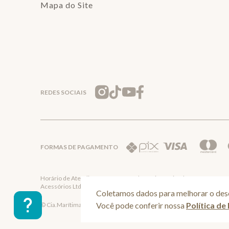
Mapa do Site
REDES SOCIAIS
FORMAS DE PAGAMENTO
Horário de Atendimento: De segunda a quinta-feira das 08:30 às 17:30 
Acessórios Ltda - CNPJ: 57.484.768/0064-89
Coletamos dados para melhorar o dese
Você pode conferir nossa
Política de
© Cia.Marítima 2025 - Todos os direitos reservados