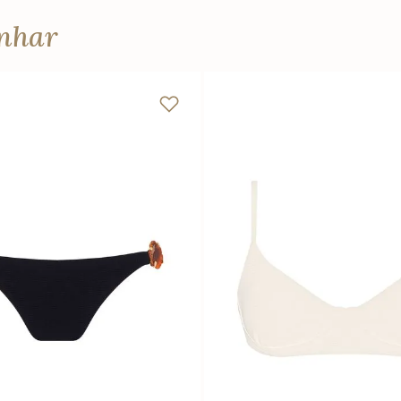
anhar
P
M
G
GG
PP
P
M
G