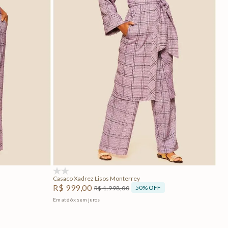
GG
P
M
G
GG
Adicionar na sacola
(0)
Casaco Xadrez Lisos Monterrey
R$
999
,
00
50%
OFF
R$
1
.
998
,
00
Em até
6
x
sem juros