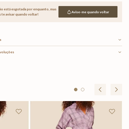
ão está esgotada por enquanto,
mas
Avise-me quando voltar
te avisar quando voltar!
a
evoluções
Blu
R
Em 