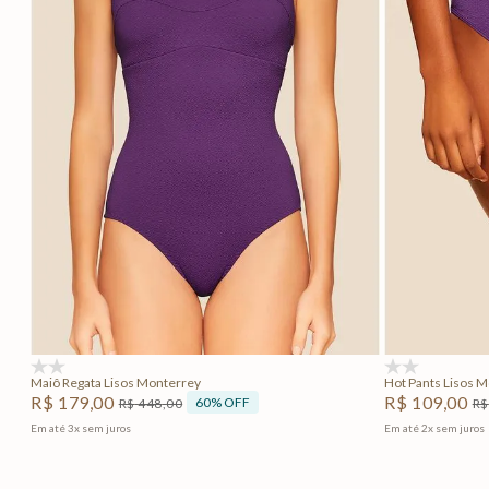
PP
P
M
G
PP
Adicionar na sacola
(0)
(0)
Maiô Regata Lisos Monterrey
Hot Pants Lisos 
R$
179
,
00
R$
109
,
00
60%
OFF
R$
448
,
00
R$
Em até
3
x
sem juros
Em até
2
x
sem juros