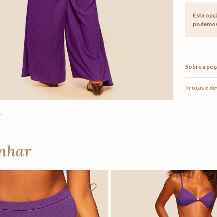
Esta opç
podemos 
Sobre a peç
Trocas e d
anhar