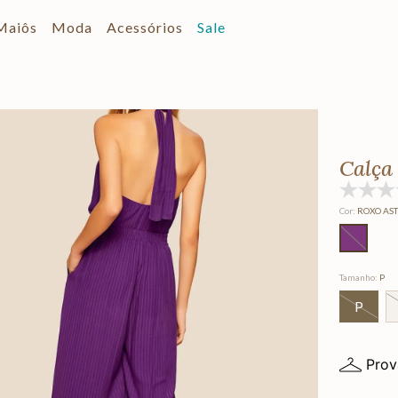
Maiôs
Moda
Acessórios
Sale
Calça
Cor
:
ROXO AS
Tamanho
:
P
P
Prov