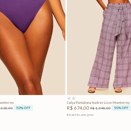
P
M
G
P
M
G
Adicionar na sacola
Adicionar na sacola
(0)
Monterrey
Calça Pantalona Xadrez Lisos Monterrey
R$
674
,
00
50%
OFF
50%
OFF
218
,
00
R$
1
.
348
,
00
Em até
6
x
sem juros