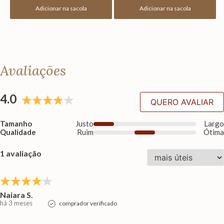
Adicionar na sacola
Adicionar na sacola
Avaliações
4.0
QUERO AVALIAR
Tamanho
Justo
Larg
Qualidade
Ruim
Ótim
1 avaliação
Naiara S.
há 3 meses
comprador verificado