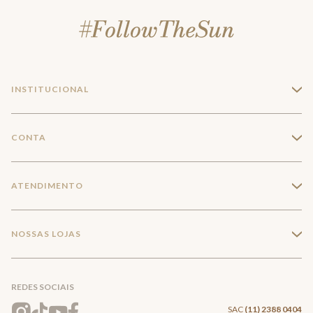
INSTITUCIONAL
+
A Marca
CONTA
+
Seja um franqueado
Login
ATENDIMENTO
+
Trabalhe conosco
Minha Conta
Compra Segura
NOSSAS LOJAS
+
Conecte-se
Meus pedidos
Formas de Pagamento
Encontre a loja mais próxima
Mapa do Site
REDES SOCIAIS
Wishlist
Entrega e Frete
SAC
(11) 2388 0404