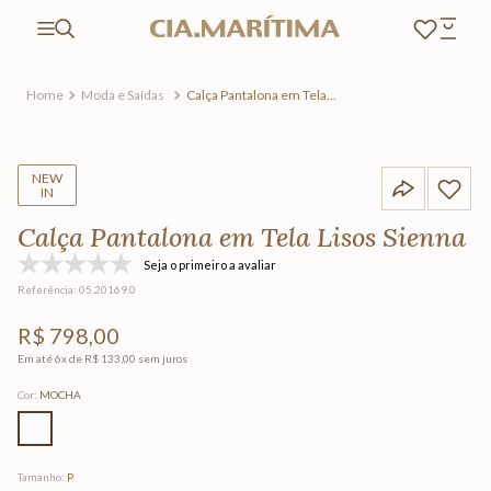
Moda e Saídas
Calça Pantalona em Tela
Lisos Sienna
NEW
IN
Calça Pantalona em Tela Lisos Sienna
Seja o primeiro a avaliar
Referência
:
05.20169.0
R$
798
,
00
Em até
6
x de
R$
133
,
00
sem juros
Cor
:
MOCHA
Tamanho
:
P