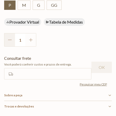
P
M
G
GG
Provador Virtual
Tabela de Medidas
Sobre a peça
Trocas e devoluções