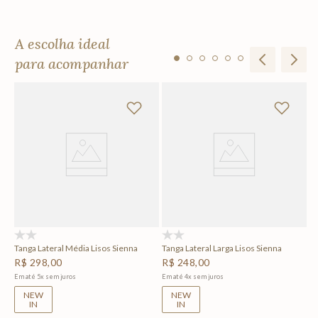
A escolha ideal
para acompanhar
To
R
Em
(0)
(0)
Tanga Lateral Média Lisos Sienna
Tanga Lateral Larga Lisos Sienna
R$
298
,
00
R$
248
,
00
Em até
5
x
sem juros
Em até
4
x
sem juros
NEW
NEW
IN
IN