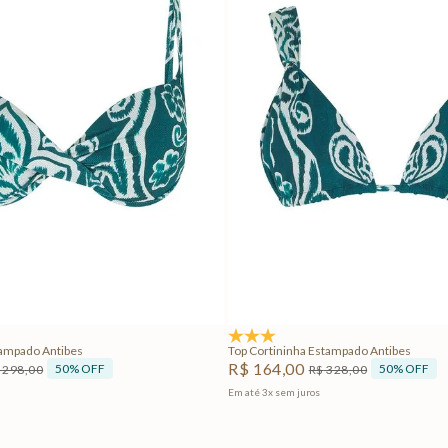
M
G
GG
PP
P
M
Adicionar na sacola
Adicionar na sacola
4.3
(3)
tampado Antibes
Top Cortininha Estampado Antibes
R$
164
,
00
50%
OFF
50%
OFF
298
,
00
R$
328
,
00
Em até
3
x
sem juros