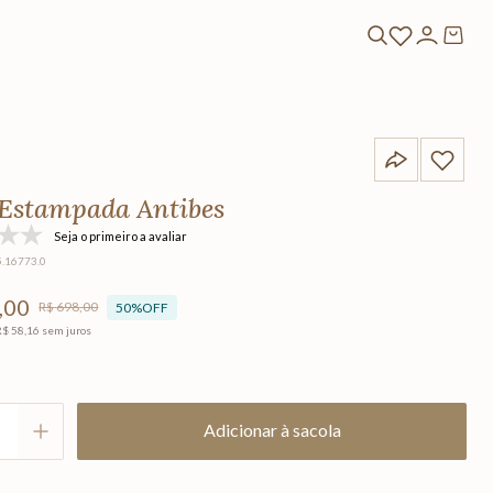
 Estampada Antibes
Seja o primeiro a avaliar
5.16773.0
,
00
R$
698
,
00
50%
OFF
R$
58
,
16
sem juros
Adicionar à sacola