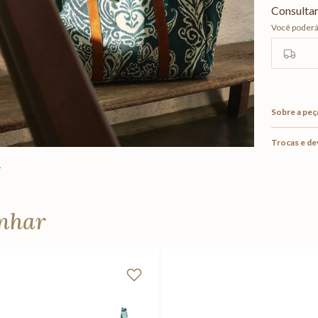
Sobre a peç
Trocas e d
anhar