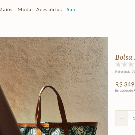
Maiôs
Moda
Acessórios
Sale
Bolsa
Referência
:
0
R$
349
Em até
6
x de