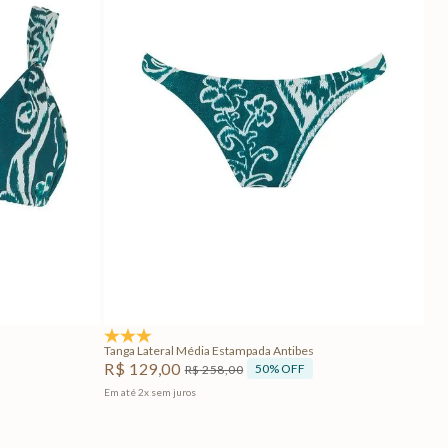
G
PP
P
M
G
Adicionar na sacola
5.0
(2)
Tanga Lateral Média Estampada Antibes
R$
129
,
00
50%
OFF
R$
258
,
00
Em até
2
x
sem juros