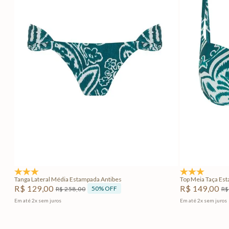
PP
P
M
G
P
Adicionar na sacola
4.8
(5)
4.5
(2)
Tanga Lateral Média Estampada Antibes
Top Meia Taça Es
R$
129
,
00
R$
149
,
00
50%
OFF
R$
258
,
00
R$
Em até
2
x
sem juros
Em até
2
x
sem juros