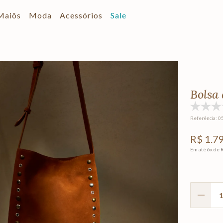
Maiôs
Moda
Acessórios
Sale
Bolsa 
Referência
:
0
R$
1
.
7
Em até
6
x de