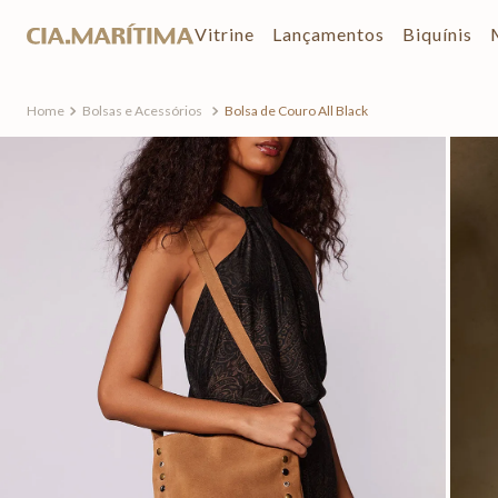
Vitrine
Lançamentos
Biquínis
Bolsas e Acessórios
Bolsa de Couro All Black