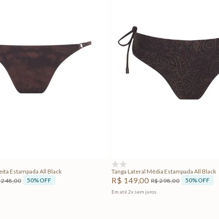
P
M
G
GG
PP
P
M
G
Adicionar na sacola
Adicionar na sacola
(0)
eita Estampada All Black
Tanga Lateral Média Estampada All Black
R$
149
,
00
50%
OFF
50%
OFF
248
,
00
R$
298
,
00
Em até
2
x
sem juros