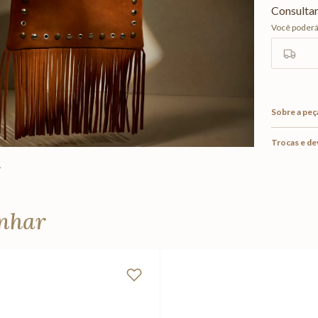
Sobre a peç
Trocas e d
anhar