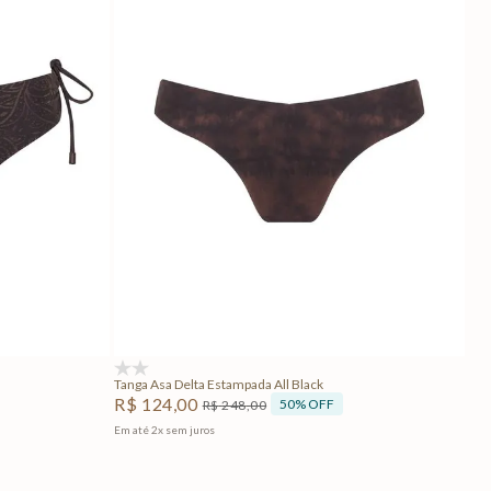
GG
PP
P
M
G
Adicionar na sacola
(0)
Tanga Asa Delta Estampada All Black
R$
124
,
00
50%
OFF
R$
248
,
00
Em até
2
x
sem juros