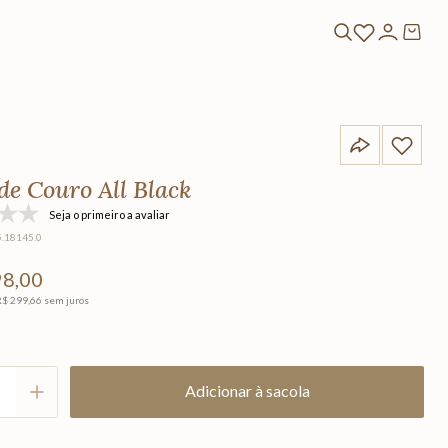
de Couro All Black
Seja o primeiro a avaliar
5.18145.0
98
,
00
R$
299
,
66
sem juros
Adicionar à sacola