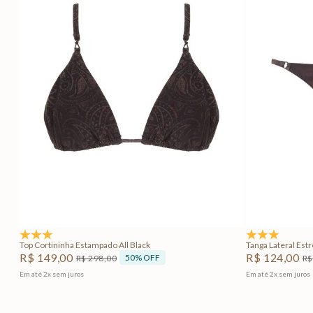
PP
P
M
G
GG
PP
Adicionar na sacola
5.0
(1)
5.0
(1)
Top Cortininha Estampado All Black
Tanga Lateral Estr
R$
149
,
00
R$
124
,
00
50%
OFF
R$
298
,
00
R$
Em até
2
x
sem juros
Em até
2
x
sem juros