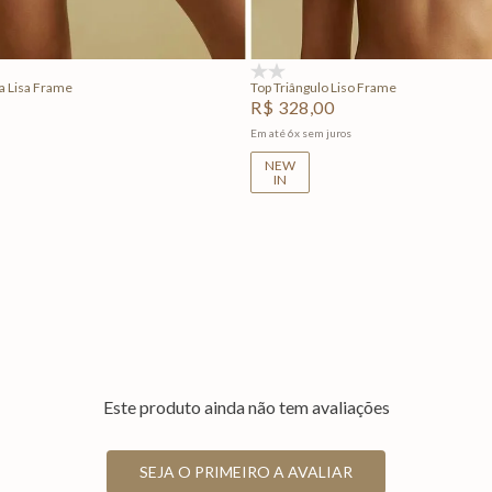
Adicionar na sacola
Adicionar na sacola
(0)
ga Lisa Frame
Top Triângulo Liso Frame
R$
328
,
00
Em até
6
x
sem juros
NEW
IN
Este produto ainda não tem avaliações
SEJA O PRIMEIRO A AVALIAR