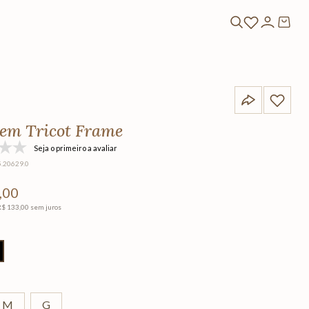
 em Tricot Frame
Seja o primeiro a avaliar
5.20629.0
,
00
R$
133
,
00
sem juros
M
G