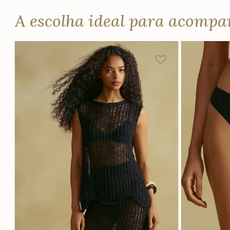
A escolha ideal para acomp
P
M
G
PP