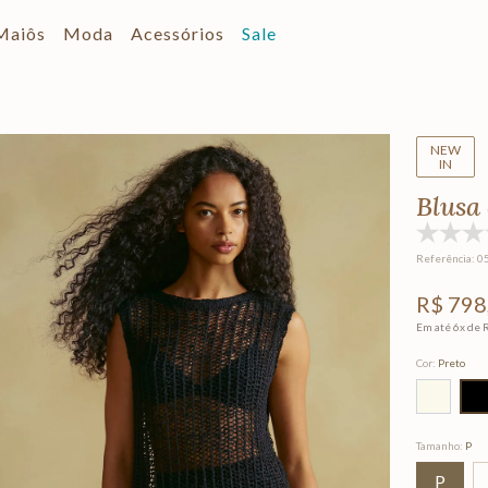
Maiôs
Moda
Acessórios
Sale
NEW
IN
Blusa
Referência
:
0
R$
798
Em até
6
x de
Cor
:
Preto
Tamanho
:
P
P