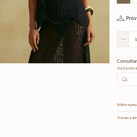
Prov
Sobre a peç
Trocas e d