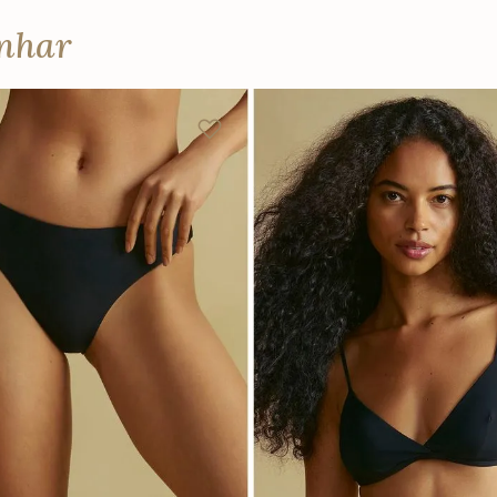
anhar
P
M
G
GG
P
M
G