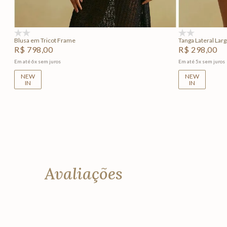
Adicionar na sacola
(0)
(0)
Blusa em Tricot Frame
Tanga Lateral Lar
R$
798
,
00
R$
298
,
00
Em até
6
x
sem juros
Em até
5
x
sem juros
NEW
NEW
IN
IN
Avaliações