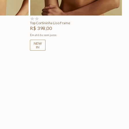
Adicionar na sacola
(0)
Top Cortininha Liso Frame
R$
398
,
00
Em até
6
x
sem juros
NEW
IN