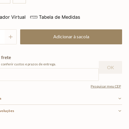
ador Virtual
Tabela de Medidas
Adicionar à sacola
a
evoluções