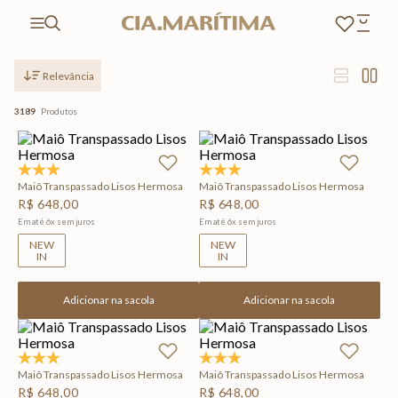
Relevância
3189
Produtos
5.0
(1)
5.0
(1)
Maiô Transpassado Lisos Hermosa
Maiô Transpassado Lisos Hermosa
R$
648
,
00
R$
648
,
00
Em até
6
x
sem juros
Em até
6
x
sem juros
NEW
NEW
IN
IN
Adicionar na sacola
Adicionar na sacola
5.0
(1)
5.0
(1)
Maiô Transpassado Lisos Hermosa
Maiô Transpassado Lisos Hermosa
R$
648
,
00
R$
648
,
00