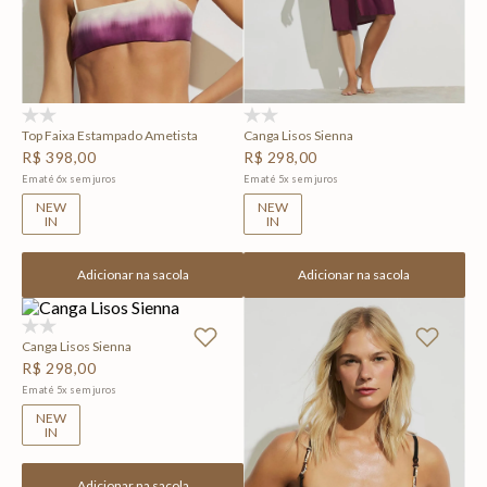
(0)
(0)
Top Faixa Estampado Ametista
Canga Lisos Sienna
R$
398
,
00
R$
298
,
00
Em até
6
x
sem juros
Em até
5
x
sem juros
NEW
NEW
IN
IN
Adicionar na sacola
Adicionar na sacola
(0)
Canga Lisos Sienna
R$
298
,
00
Em até
5
x
sem juros
NEW
IN
Adicionar na sacola