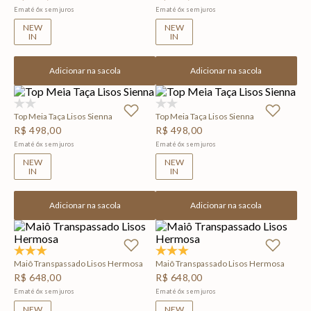
Em até
6
x
sem juros
Em até
6
x
sem juros
NEW
NEW
IN
IN
Adicionar na sacola
Adicionar na sacola
(0)
(0)
Top Meia Taça Lisos Sienna
Top Meia Taça Lisos Sienna
R$
498
,
00
R$
498
,
00
Em até
6
x
sem juros
Em até
6
x
sem juros
NEW
NEW
IN
IN
Adicionar na sacola
Adicionar na sacola
5.0
(1)
5.0
(1)
Maiô Transpassado Lisos Hermosa
Maiô Transpassado Lisos Hermosa
R$
648
,
00
R$
648
,
00
Em até
6
x
sem juros
Em até
6
x
sem juros
NEW
NEW