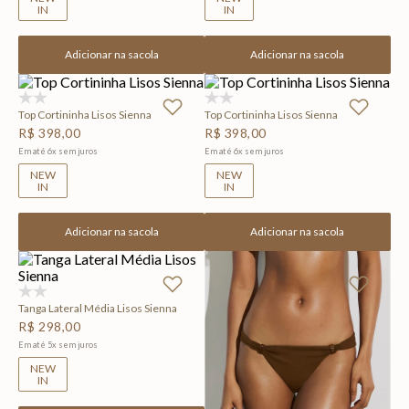
IN
IN
Adicionar na sacola
Adicionar na sacola
(0)
(0)
Top Cortininha Lisos Sienna
Top Cortininha Lisos Sienna
R$
398
,
00
R$
398
,
00
Em até
6
x
sem juros
Em até
6
x
sem juros
NEW
NEW
IN
IN
Adicionar na sacola
Adicionar na sacola
(0)
Tanga Lateral Média Lisos Sienna
R$
298
,
00
Em até
5
x
sem juros
NEW
IN