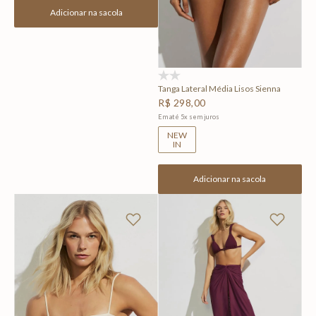
Adicionar na sacola
(0)
Tanga Lateral Média Lisos Sienna
R$
298
,
00
Em até
5
x
sem juros
NEW
IN
Adicionar na sacola