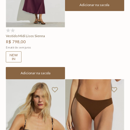
Adicionar na sacola
(0)
Vestido Midi Lisos Sienna
R$
798
,
00
Em até
6
x
sem juros
NEW
IN
Adicionar na sacola