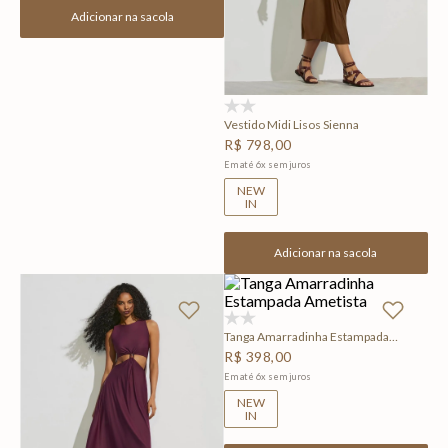
Adicionar na sacola
(0)
Vestido Midi Lisos Sienna
R$
798
,
00
Em até
6
x
sem juros
NEW
IN
Adicionar na sacola
(0)
Tanga Amarradinha Estampada
Ametista
R$
398
,
00
Em até
6
x
sem juros
NEW
IN