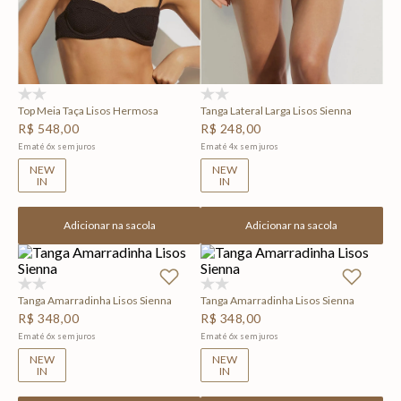
(0)
(0)
Top Meia Taça Lisos Hermosa
Tanga Lateral Larga Lisos Sienna
R$
548
,
00
R$
248
,
00
Em até
6
x
sem juros
Em até
4
x
sem juros
NEW
NEW
IN
IN
Adicionar na sacola
Adicionar na sacola
(0)
(0)
Tanga Amarradinha Lisos Sienna
Tanga Amarradinha Lisos Sienna
R$
348
,
00
R$
348
,
00
Em até
6
x
sem juros
Em até
6
x
sem juros
NEW
NEW
IN
IN