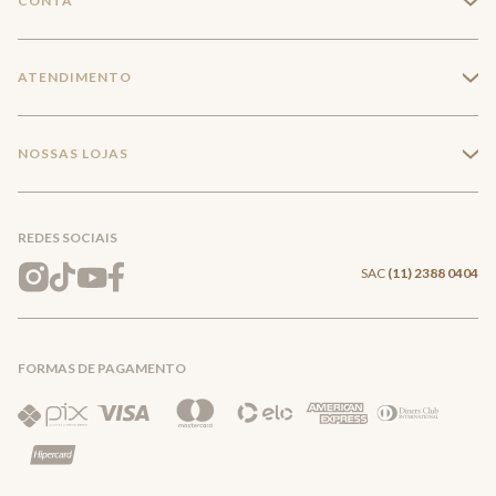
CONTA
+
Seja um franqueado
Login
ATENDIMENTO
+
Trabalhe conosco
Minha Conta
Compra Segura
NOSSAS LOJAS
+
Conecte-se
Meus pedidos
Formas de Pagamento
Encontre a loja mais próxima
Mapa do Site
REDES SOCIAIS
Wishlist
Entrega e Frete
SAC
(11) 2388 0404
Trocas e Devoluções
FORMAS DE PAGAMENTO
Direito de Arrependimento
Política de Privacidade