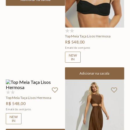
(0)
Top Meia Taça Lisos Hermosa
R$
548
,
00
Em até
6
x
sem juros
NEW
IN
Adicionar na sacola
(0)
Top Meia Taça Lisos Hermosa
R$
548
,
00
Em até
6
x
sem juros
NEW
IN