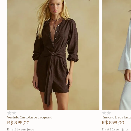
P
M
G
Adicionar na sacola
(0)
(0)
Vestido Curto Lisos Jacquard
Kimono Lisos Jac
R$
898
,
00
R$
898
,
00
Em até
6
x
sem juros
Em até
6
x
sem juros