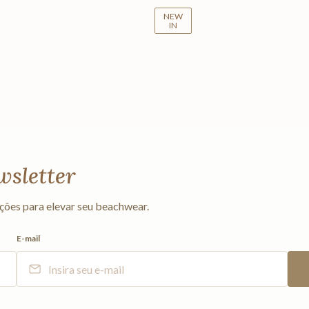
NEW
IN
wsletter
ções para elevar seu beachwear.
E-mail