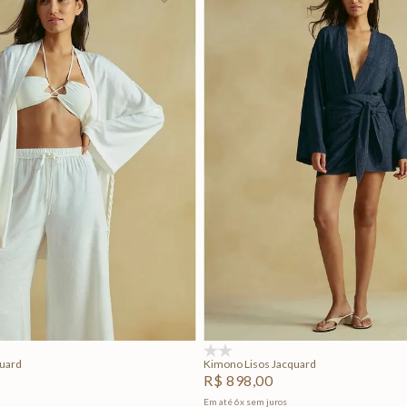
P
M
G
P
M
G
Adicionar na sacola
Adicionar na sacola
(0)
quard
Kimono Lisos Jacquard
R$
898
,
00
Em até
6
x
sem juros