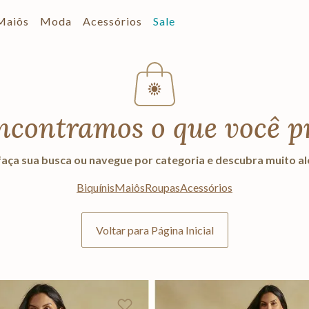
Maiôs
Moda
Acessórios
Sale
ncontramos o que você p
aça sua busca ou navegue por categoria e descubra muito a
Biquínis
Maiôs
Roupas
Acessórios
Voltar para Página Inicial