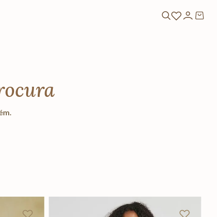
rocura
lém.