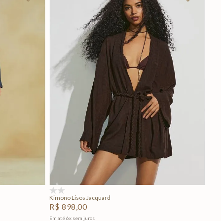
P
M
G
Adicionar na sacola
(0)
Kimono Lisos Jacquard
R$
898
,
00
Em até
6
x
sem juros