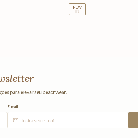
NEW
IN
wsletter
ções para elevar seu beachwear.
E-mail