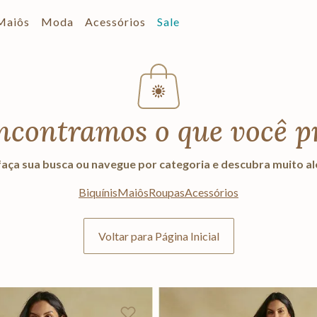
Maiôs
Moda
Acessórios
Sale
ncontramos o que você p
aça sua busca ou navegue por categoria e descubra muito a
Biquínis
Maiôs
Roupas
Acessórios
Voltar para Página Inicial