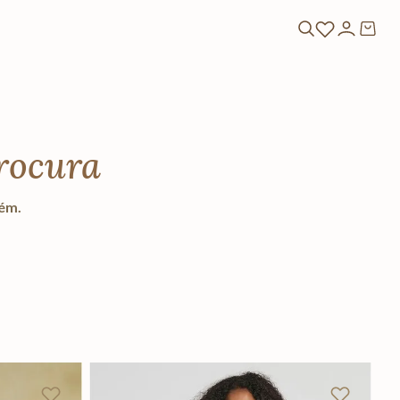
rocura
lém.