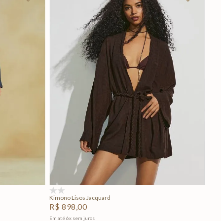
P
M
G
Adicionar na sacola
(0)
Kimono Lisos Jacquard
R$
898
,
00
Em até
6
x
sem juros