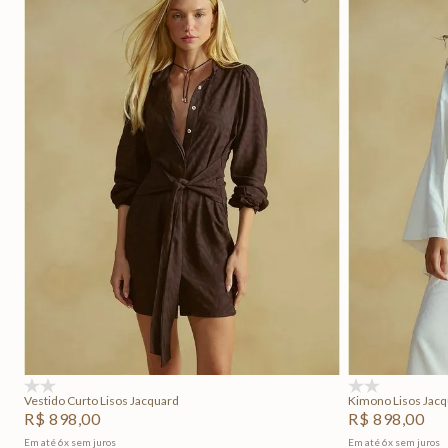
P
M
G
Adicionar na sacola
(0)
(0)
Vestido Curto Lisos Jacquard
Kimono Lisos Jac
R$
898
,
00
R$
898
,
00
Em até
6
x
sem juros
Em até
6
x
sem juros