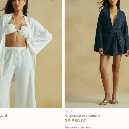
P
M
G
P
M
G
Adicionar na sacola
Adicionar na sacola
(0)
quard
Kimono Lisos Jacquard
R$
898
,
00
Em até
6
x
sem juros