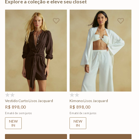
Explore a coleção e eleve seu closet
(0)
(0)
Vestido Curto Lisos Jacquard
Kimono Lisos Jacquard
R$
898
,
00
R$
898
,
00
Em até
6
x
sem juros
Em até
6
x
sem juros
NEW
NEW
IN
IN