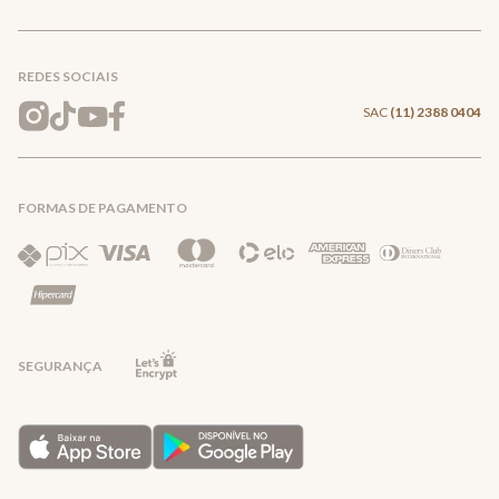
Conecte-se
Meus pedidos
Formas de Pagamento
Encontre a loja mais próxima
Mapa do Site
REDES SOCIAIS
Wishlist
Entrega e Frete
SAC
(11) 2388 0404
Trocas e Devoluções
FORMAS DE PAGAMENTO
Direito de Arrependimento
Política de Privacidade
Regras promocionais
SEGURANÇA