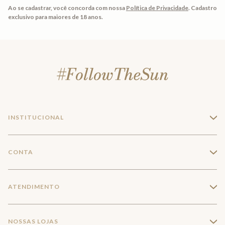
Ao se cadastrar, você concorda com nossa
Política de Privacidade
.
Cadastro
exclusivo para maiores de 18 anos.
INSTITUCIONAL
+
A Marca
CONTA
+
Seja um franqueado
Login
ATENDIMENTO
+
Trabalhe conosco
Minha Conta
Compra Segura
NOSSAS LOJAS
+