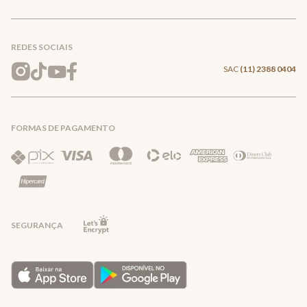
Conecte-se
Meus pedidos
Formas de Pagamento
Encontre a loja mais próxima
Mapa do Site
REDES SOCIAIS
Wishlist
Entrega e Frete
SAC
(11) 2388 0404
Trocas e Devoluções
FORMAS DE PAGAMENTO
Direito de Arrependimento
Política de Privacidade
Regras promocionais
SEGURANÇA