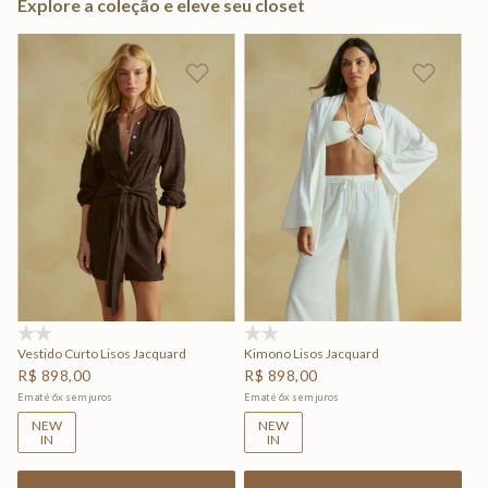
Explore a coleção e eleve seu closet
(0)
(0)
Vestido Curto Lisos Jacquard
Kimono Lisos Jacquard
R$
898
,
00
R$
898
,
00
Em até
6
x
sem juros
Em até
6
x
sem juros
NEW
NEW
IN
IN