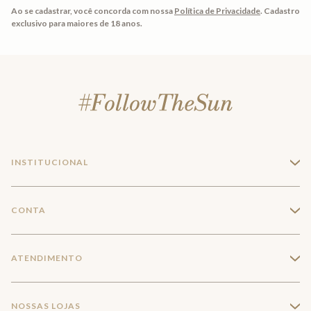
Ao se cadastrar, você concorda com nossa
Política de Privacidade
.
Cadastro
exclusivo para maiores de 18 anos.
INSTITUCIONAL
+
A Marca
CONTA
+
Seja um franqueado
Login
ATENDIMENTO
+
Trabalhe conosco
Minha Conta
Compra Segura
NOSSAS LOJAS
+