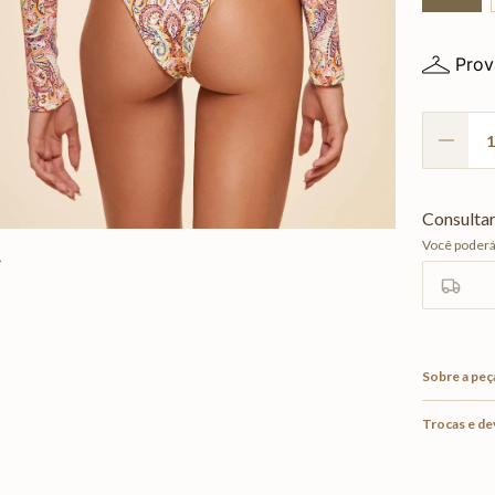
Prov
Sobre a peç
Trocas e d