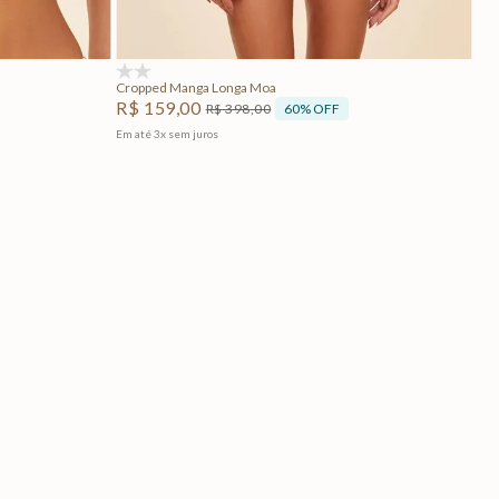
Adicionar na sacola
(0)
Cropped Manga Longa Moa
R$
159
,
00
60%
OFF
R$
398
,
00
Em até
3
x
sem juros