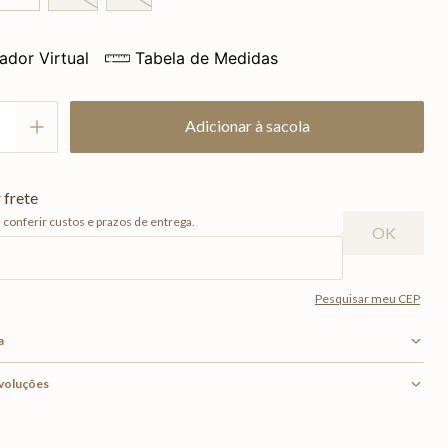
ador Virtual
Tabela de Medidas
Adicionar à sacola
a
evoluções