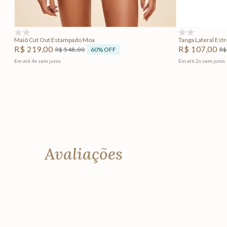
Adicionar na sacola
(0)
(0)
Maiô Cut Out Estampado Moa
Tanga Lateral Est
R$
219
,
00
R$
107
,
00
60%
OFF
R$
548
,
00
R$
Em até
4
x
sem juros
Em até
2
x
sem juros
Avaliações