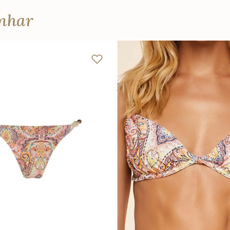
anhar
P
M
G
PP
P
M