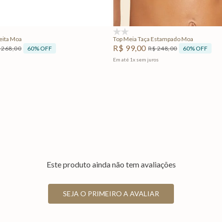
Adicionar na sacola
Adicionar na sacola
(0)
reita Moa
Top Meia Taça Estampado Moa
R$
99
,
00
60%
OFF
60%
OFF
268
,
00
R$
248
,
00
Em até
1
x
sem juros
Este produto ainda não tem avaliações
SEJA O PRIMEIRO A AVALIAR