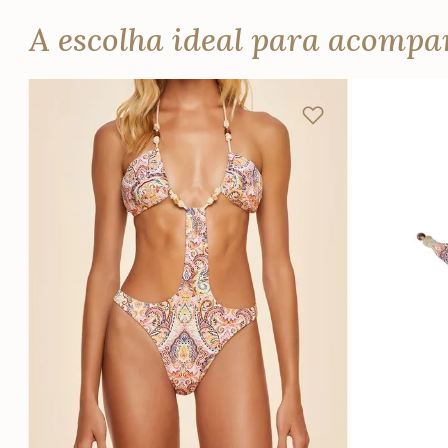
A escolha ideal para acomp
PP
P
M
G
PP