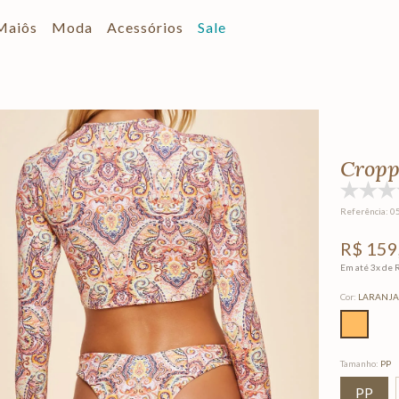
Maiôs
Moda
Acessórios
Sale
Cropp
Referência
:
0
R$
159
Em até
3
x de
Cor
:
LARANJ
Tamanho
:
PP
PP