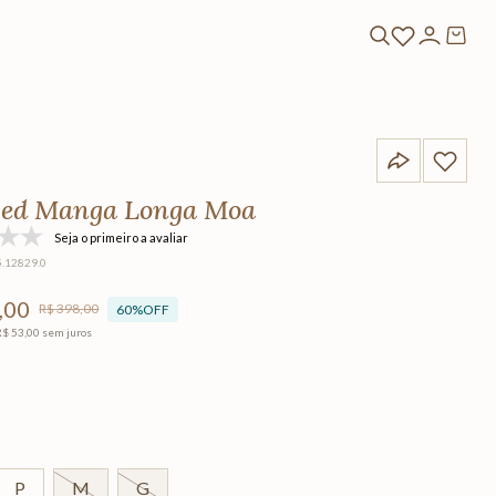
ed Manga Longa Moa
Seja o primeiro a avaliar
5.12829.0
,
00
R$
398
,
00
60%
OFF
R$
53
,
00
sem juros
A
P
M
G