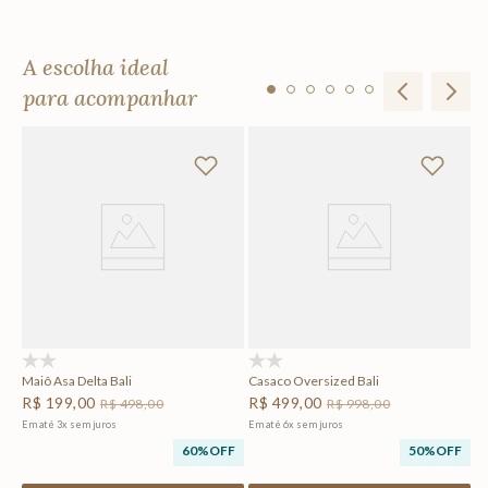
A escolha ideal
para acompanhar
li
Ma
R
Em
F
(0)
(0)
Maiô Asa Delta Bali
Casaco Oversized Bali
R$
199
,
00
R$
499
,
00
R$
498
,
00
R$
998
,
00
Em até
3
x
sem juros
Em até
6
x
sem juros
60%
OFF
50%
OFF