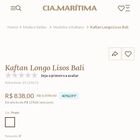
Moda e Saídas
Vestidos e Kaftans
Kaftan Longo Lisos Bali
Kaftan Longo Lisos Bali
Seja o primeiro a avaliar
Referência
:
05.12567.0
R$
838
,
00
R$
1
.
398
,
00
40%
OFF
Em até
6
x de
R$
139
,
66
sem juros
Cor
:
Preto
Tamanho
:
P