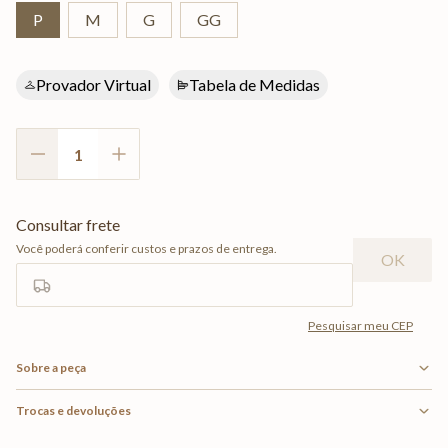
P
M
G
GG
Provador Virtual
Tabela de Medidas
Sobre a peça
Trocas e devoluções