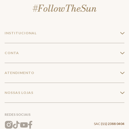
INSTITUCIONAL
+
A Marca
CONTA
+
Seja um franqueado
Login
ATENDIMENTO
+
Trabalhe conosco
Minha Conta
Compra Segura
NOSSAS LOJAS
+
Conecte-se
Meus pedidos
Formas de Pagamento
Encontre a loja mais próxima
Mapa do Site
REDES SOCIAIS
Wishlist
Entrega e Frete
SAC
(11) 2388 0404