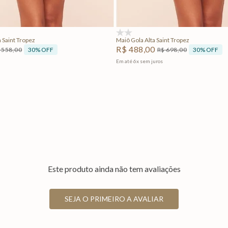
Adicionar na sacola
Adicionar na sacola
(0)
 Saint Tropez
Maiô Gola Alta Saint Tropez
R$
488
,
00
30%
OFF
30%
OFF
558
,
00
R$
698
,
00
Em até
6
x
sem juros
Este produto ainda não tem avaliações
SEJA O PRIMEIRO A AVALIAR