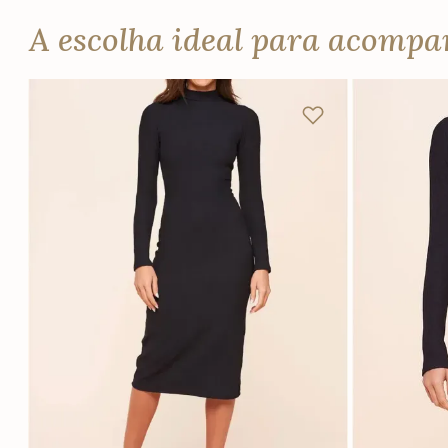
A escolha ideal para acomp
P
M
G
GG
PP