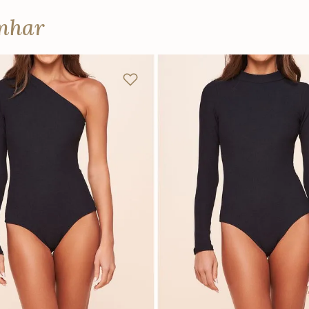
anhar
P
M
G
PP
P
M