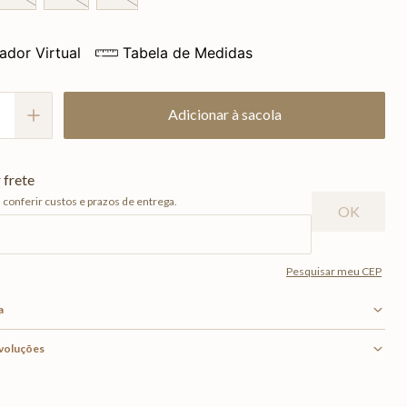
ador Virtual
Tabela de Medidas
Adicionar à sacola
a
evoluções