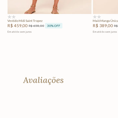
Adicionar na sacola
(0)
(0)
Vestido Midi Saint Tropez
Maiô Manga Única
R$
459
,
00
R$
389
,
00
30%
OFF
R$
658
,
00
R$
Em até
6
x
sem juros
Em até
6
x
sem juros
Avaliações