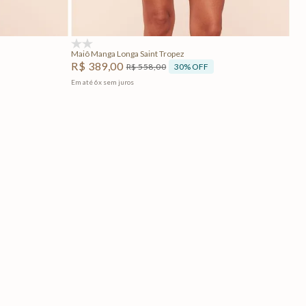
Adicionar na sacola
(0)
Maiô Manga Longa Saint Tropez
R$
389
,
00
30%
OFF
R$
558
,
00
Em até
6
x
sem juros