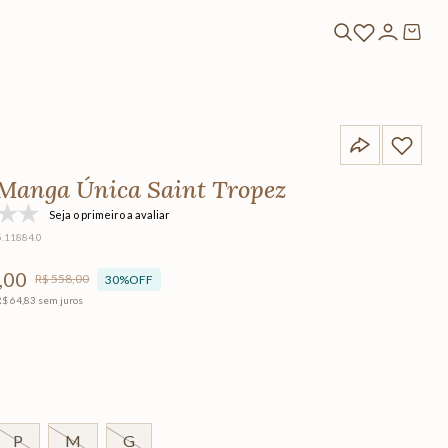
Manga Única Saint Tropez
Seja o primeiro a avaliar
5.11884.0
,
00
R$
558
,
00
30%
OFF
R$
64
,
83
sem juros
P
M
G