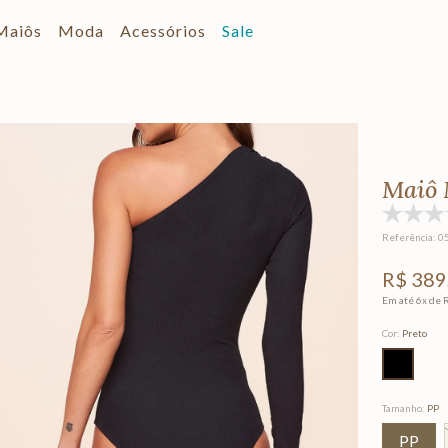
Maiôs
Moda
Acessórios
Sale
Maiô 
Referência
:
0
R$
389
Em até
6
x de
Cor
:
Preto
Tamanho
:
PP
PP