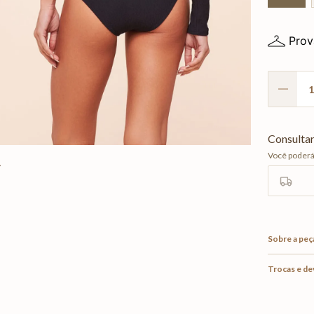
Prov
Sobre a peç
Trocas e d