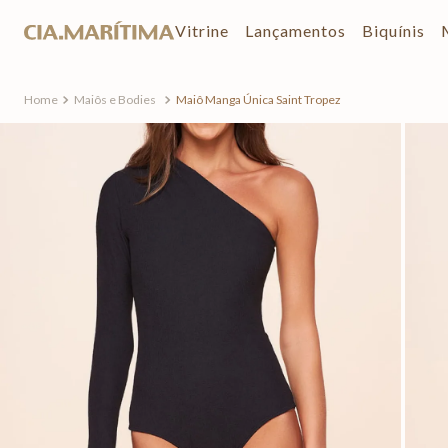
Vitrine
Lançamentos
Biquínis
Maiôs e Bodies
Maiô Manga Única Saint Tropez