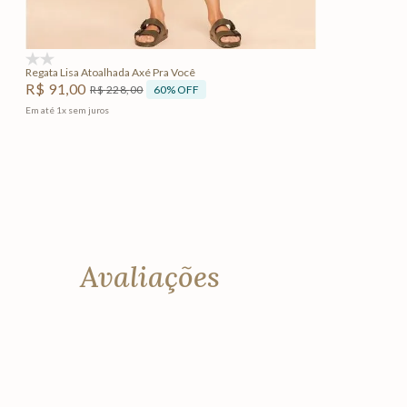
Adicionar na sacola
(0)
Regata Lisa Atoalhada Axé Pra Você
R$
91
,
00
60%
OFF
R$
228
,
00
Em até
1
x
sem juros
Avaliações