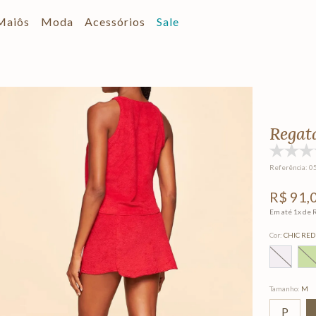
Maiôs
Moda
Acessórios
Sale
Regat
Referência
:
0
R$
91
,
Em até
1
x de
Cor
:
CHIC RED
Tamanho
:
M
P