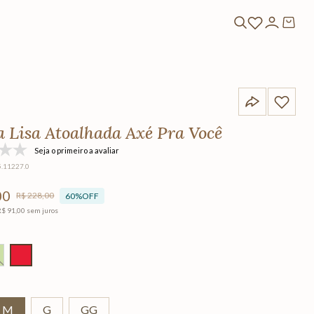
a Lisa Atoalhada Axé Pra Você
Seja o primeiro a avaliar
5.11227.0
00
R$
228
,
00
60%
OFF
R$
91
,
00
sem juros
M
G
GG