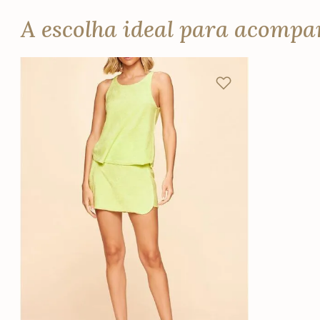
A escolha ideal para acomp
P
M
G
GG