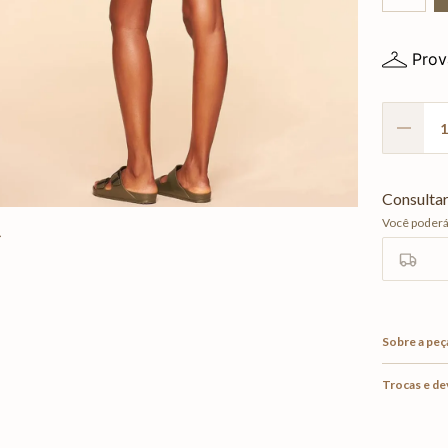
Prov
Sobre a peç
Trocas e d