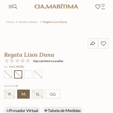
Moda e Saídas
Regata Lisos Duna
Regata Lisos Duna
Seja o primeiro a avaliar
Cor
:
AZUL PASTEL
Tamanho
:
M
P
M
G
GG
Provador Virtual
Tabela de Medidas