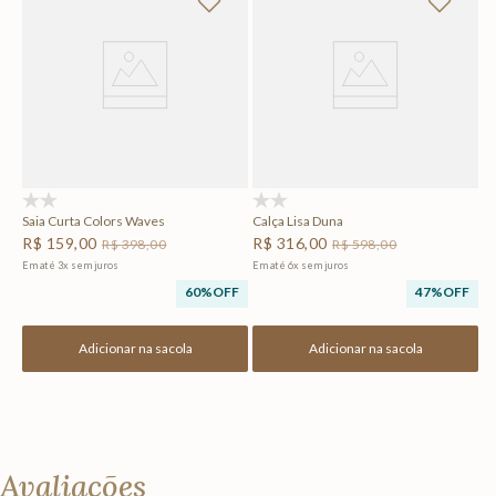
Re
R
Em
F
(0)
(0)
Saia Curta Colors Waves
Calça Lisa Duna
R$
159
,
00
R$
316
,
00
R$
398
,
00
R$
598
,
00
Em até
3
x
sem juros
Em até
6
x
sem juros
60%
OFF
47%
OFF
Adicionar na sacola
Adicionar na sacola
Avaliações