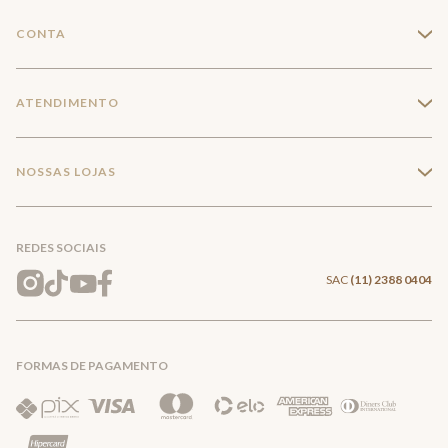
A Marca
CONTA
+
Seja um franqueado
Login
ATENDIMENTO
+
Trabalhe conosco
Minha Conta
Compra Segura
NOSSAS LOJAS
+
Conecte-se
Meus pedidos
Formas de Pagamento
Encontre a loja mais próxima
Mapa do Site
REDES SOCIAIS
Wishlist
Entrega e Frete
SAC
(11) 2388 0404
Trocas e Devoluções
FORMAS DE PAGAMENTO
Direito de Arrependimento
Política de Privacidade