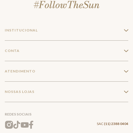
INSTITUCIONAL
+
A Marca
CONTA
+
Seja um franqueado
Login
ATENDIMENTO
+
Trabalhe conosco
Minha Conta
Compra Segura
NOSSAS LOJAS
+
Conecte-se
Meus pedidos
Formas de Pagamento
Encontre a loja mais próxima
Mapa do Site
REDES SOCIAIS
Wishlist
Entrega e Frete
SAC
(11) 2388 0404