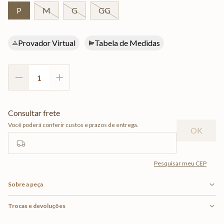
P
M
G
GG
Provador Virtual
Tabela de Medidas
Sobre a peça
Trocas e devoluções