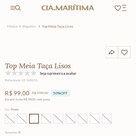
Biquínis
Top Meia Taça Lisos
Top Meia Taça Lisos
Seja o primeiro a avaliar
Referência
:
05.10003.0
R$
99
,
00
R$
198
,
00
50%
OFF
Em até
1
x de
R$
99
,
00
sem juros
Cor
:
Preto
Tamanho
:
P