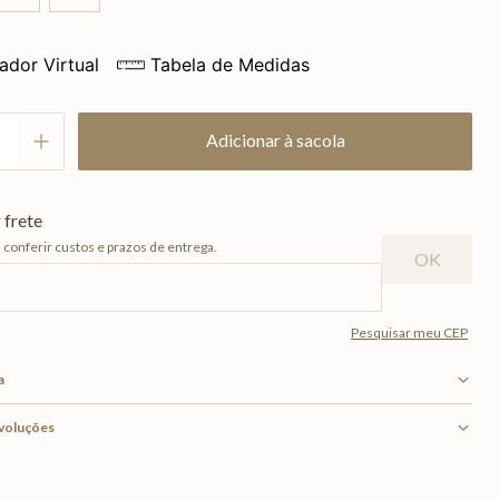
ador Virtual
Tabela de Medidas
Adicionar à sacola
a
evoluções