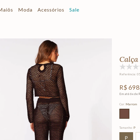
Maiôs
Moda
Acessórios
Sale
Calça
Referência
:
0
R$
698
Em até
6
x de
Cor
:
Marrom
Tamanho
:
P
P