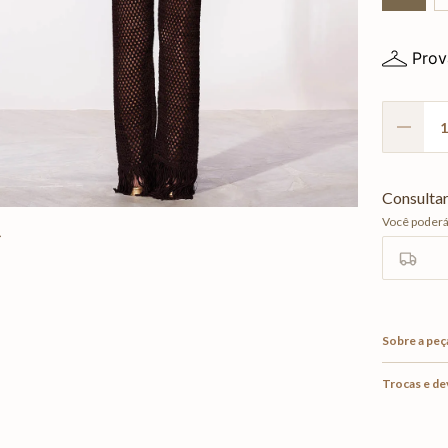
Prov
Sobre a peç
Trocas e d