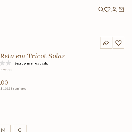
 Reta em Tricot Solar
Seja o primeiro a avaliar
5.19421.0
,
00
R$
116
,
33
sem juros
M
G