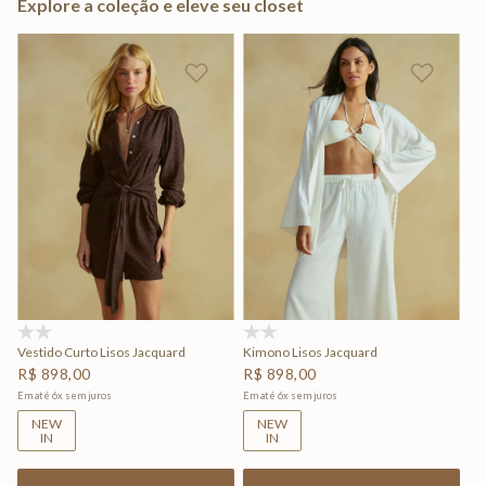
Explore a coleção e eleve seu closet
(0)
(0)
Vestido Curto Lisos Jacquard
Kimono Lisos Jacquard
R$
898
,
00
R$
898
,
00
Em até
6
x
sem juros
Em até
6
x
sem juros
NEW
NEW
IN
IN