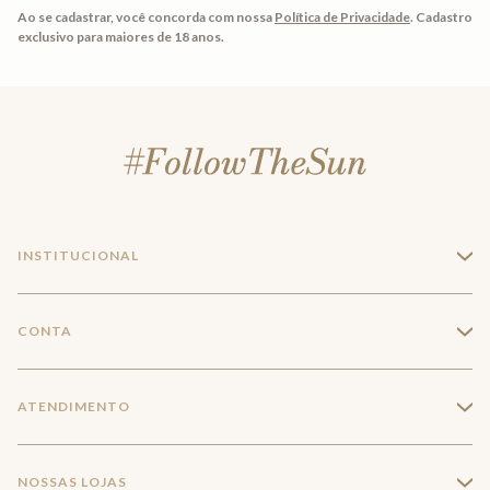
Ao se cadastrar, você concorda com nossa
Política de Privacidade
.
Cadastro
exclusivo para maiores de 18 anos.
INSTITUCIONAL
+
A Marca
CONTA
+
Seja um franqueado
Login
ATENDIMENTO
+
Trabalhe conosco
Minha Conta
Compra Segura
NOSSAS LOJAS
+