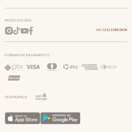
Conecte-se
Meus pedidos
Formas de Pagamento
Encontre a loja mais próxima
Mapa do Site
REDES SOCIAIS
Wishlist
Entrega e Frete
SAC
(11) 2388 0404
Trocas e Devoluções
FORMAS DE PAGAMENTO
Direito de Arrependimento
Política de Privacidade
Regras promocionais
SEGURANÇA