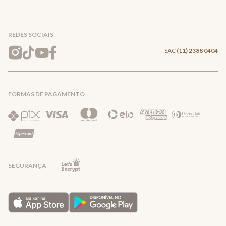
Conecte-se
Meus pedidos
Formas de Pagamento
Encontre a loja mais próxima
Mapa do Site
REDES SOCIAIS
Wishlist
Entrega e Frete
SAC
(11) 2388 0404
Trocas e Devoluções
FORMAS DE PAGAMENTO
Direito de Arrependimento
Política de Privacidade
Regras promocionais
SEGURANÇA