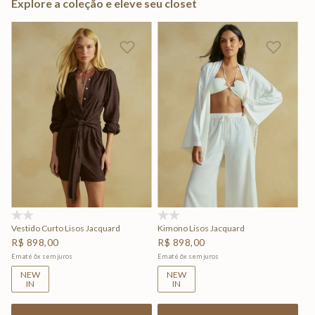
Explore a coleção e eleve seu closet
(0)
(0)
Vestido Curto Lisos Jacquard
Kimono Lisos Jacquard
R$
898
,
00
R$
898
,
00
Em até
6
x
sem juros
Em até
6
x
sem juros
NEW
NEW
IN
IN