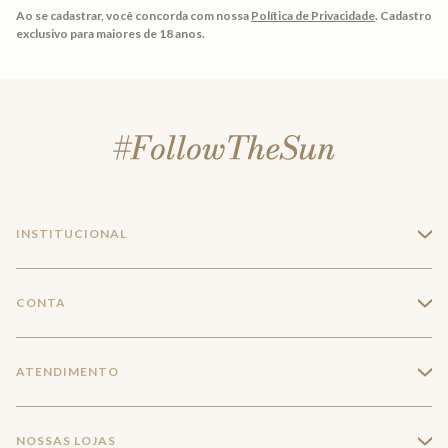
Ao se cadastrar, você concorda com nossa
Política de Privacidade
.
Cadastro
exclusivo para maiores de 18 anos.
INSTITUCIONAL
+
A Marca
CONTA
+
Seja um franqueado
Login
ATENDIMENTO
+
Trabalhe conosco
Minha Conta
Compra Segura
NOSSAS LOJAS
+