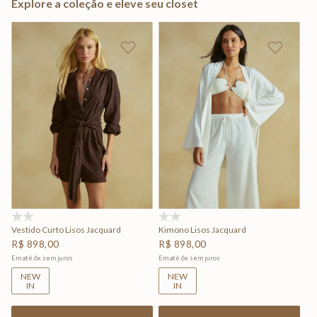
Explore a coleção e eleve seu closet
(0)
(0)
Vestido Curto Lisos Jacquard
Kimono Lisos Jacquard
R$
898
,
00
R$
898
,
00
Em até
6
x
sem juros
Em até
6
x
sem juros
NEW
NEW
IN
IN