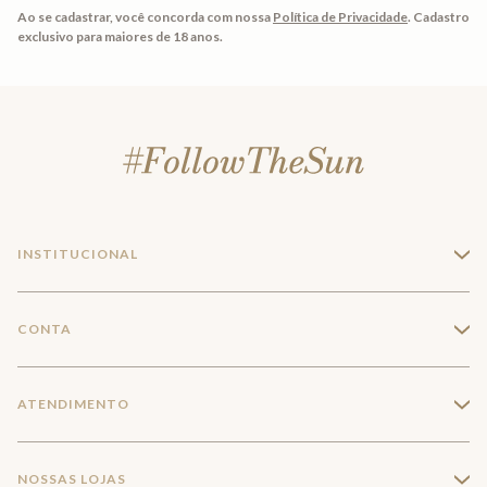
Ao se cadastrar, você concorda com nossa
Política de Privacidade
.
Cadastro
exclusivo para maiores de 18 anos.
INSTITUCIONAL
+
A Marca
CONTA
+
Seja um franqueado
Login
ATENDIMENTO
+
Trabalhe conosco
Minha Conta
Compra Segura
NOSSAS LOJAS
+