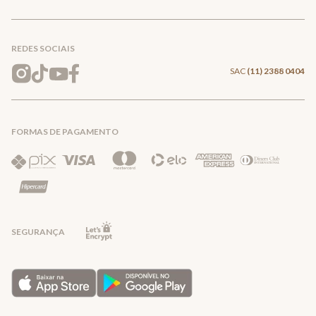
Conecte-se
Meus pedidos
Formas de Pagamento
Encontre a loja mais próxima
Mapa do Site
REDES SOCIAIS
Wishlist
Entrega e Frete
SAC
(11) 2388 0404
Trocas e Devoluções
FORMAS DE PAGAMENTO
Direito de Arrependimento
Política de Privacidade
Regras promocionais
SEGURANÇA