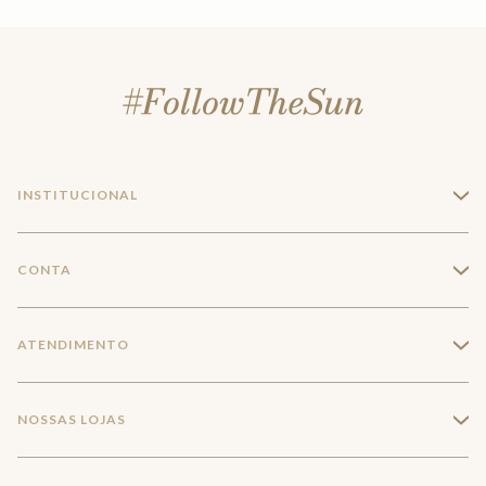
INSTITUCIONAL
+
A Marca
CONTA
+
Seja um franqueado
Login
ATENDIMENTO
+
Trabalhe conosco
Minha Conta
Compra Segura
NOSSAS LOJAS
+
Conecte-se
Meus pedidos
Formas de Pagamento
Encontre a loja mais próxima