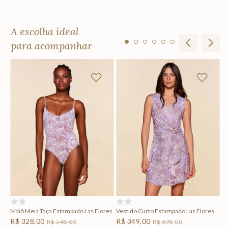
A escolha ideal
para acompanhar
R
F
Em
(0)
(0)
Maiô Meia Taça Estampado Las Flores
Vestido Curto Estampado Las Flores
R$
328
,
00
R$
349
,
00
R$
548
,
00
R$
698
,
00