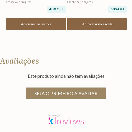
Em até
6
x
sem juros
Em até
6
x
sem juros
40%
OFF
50%
OFF
Adicionar na sacola
Adicionar na sacola
Avaliações
Este produto ainda não tem avaliações
SEJA O PRIMEIRO A AVALIAR