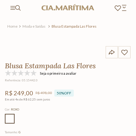
Moda e Saídas
Blusa Estampada Las Flores
Blusa Estampada Las Flores
Seja o primeiro a avaliar
Referência
:
05.15442.0
R$
249
,
00
R$
498
,
00
50%
OFF
Em até
4
x de
R$
62
,
25
sem juros
Cor
:
ROXO
Tamanho
:
G