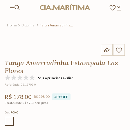
Biquínis
Tanga Amarradinha
Estampada Las Flores
Tanga Amarradinha Estampada Las
Flores
Seja o primeiro a avaliar
Referência
:
05.15703.0
R$
178
,
00
R$
298
,
00
40%
OFF
Em até
3
x de
R$
59
,
33
sem juros
Cor
:
ROXO