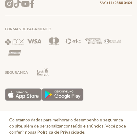
Entrega e Frete
SAC
(11) 2388 0404
Trocas e Devoluções
FORMAS DE PAGAMENTO
Direito de Arrependimento
Política de Privacidade
Regras promocionais
SEGURANÇA
Horário de Atendimento: De segunda a quinta-feira das 08:30 às 17:30 e
sexta-feira até as 16:30, exceto feriados - Rua Alpont, 428 nível 2 - Bairro
Coletamos dados para melhorar o desempenho e segurança
Capuava Mauá - São Paulo, CEP: 09380-115 - Valisere Comércio de Roupas e
do site, além de personalizar conteúdo e anúncios. Você pode
Acessórios Ltda - CNPJ: 57.484.768/0064-89
conferir nossa
Política de Privacidade.