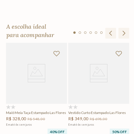
A escolha ideal
para acompanhar
R
F
Em
(0)
(0)
Maiô Meia Taça Estampado Las Flores
Vestido Curto Estampado Las Flores
R$
328
,
00
R$
349
,
00
R$
548
,
00
R$
698
,
00
Em até
6
x
sem juros
Em até
6
x
sem juros
40%
OFF
50%
OFF