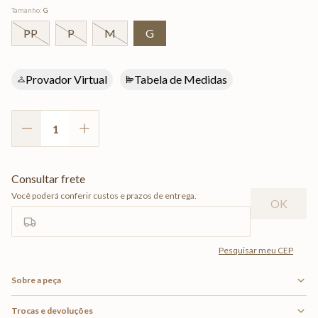
Tamanho
:
G
PP
P
M
G
Provador Virtual
Tabela de Medidas
Sobre a peça
Trocas e devoluções