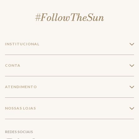
INSTITUCIONAL
+
A Marca
CONTA
+
Seja um franqueado
Login
ATENDIMENTO
+
Trabalhe conosco
Minha Conta
Compra Segura
NOSSAS LOJAS
+
Conecte-se
Meus pedidos
Formas de Pagamento
Encontre a loja mais próxima
Mapa do Site
REDES SOCIAIS
Wishlist