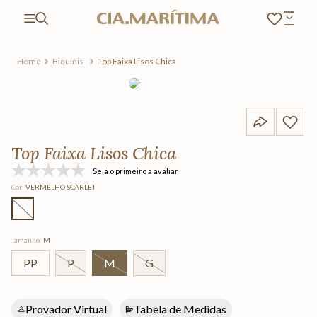
Biquínis
Top Faixa Lisos Chica
Top Faixa Lisos Chica
Seja o primeiro a avaliar
Cor
:
VERMELHO SCARLET
Tamanho
:
M
PP
P
M
G
Provador Virtual
Tabela de Medidas