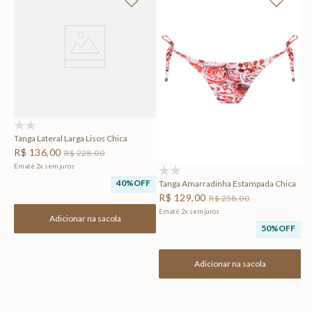
To
R
Em
F
(0)
Tanga Lateral Larga Lisos Chica
R$
136
,
00
R$
228
,
00
Em até
2
x
sem juros
(0)
40%
OFF
Tanga Amarradinha Estampada Chica
R$
129
,
00
R$
258
,
00
Em até
2
x
sem juros
Adicionar na sacola
50%
OFF
Adicionar na sacola