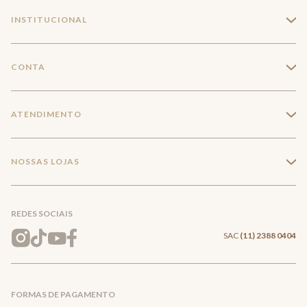
INSTITUCIONAL
+
A Marca
CONTA
+
Seja um franqueado
Login
ATENDIMENTO
+
Trabalhe conosco
Minha Conta
Compra Segura
NOSSAS LOJAS
+
Conecte-se
Meus pedidos
Formas de Pagamento
Encontre a loja mais próxima
Mapa do Site
REDES SOCIAIS
Wishlist
Entrega e Frete
SAC
(11) 2388 0404
Trocas e Devoluções
FORMAS DE PAGAMENTO
Direito de Arrependimento