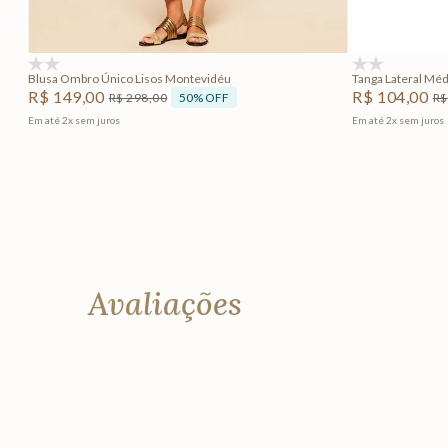
Adicionar na sacola
(0)
(0)
Blusa Ombro Único Lisos Montevidéu
Tanga Lateral Mé
R$
149
,
00
R$
104
,
00
50%
OFF
R$
298
,
00
R$
Em até
2
x
sem juros
Em até
2
x
sem juros
Avaliações