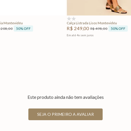
Adicionar na sacola
Adicionar na sacola
(0)
dia Montevidéu
Calça Listrada Lisos Montevidéu
R$
249
,
00
50%
OFF
50%
OFF
208
,
00
R$
498
,
00
Em até
4
x
sem juros
Este produto ainda não tem avaliações
SEJA O PRIMEIRO A AVALIAR