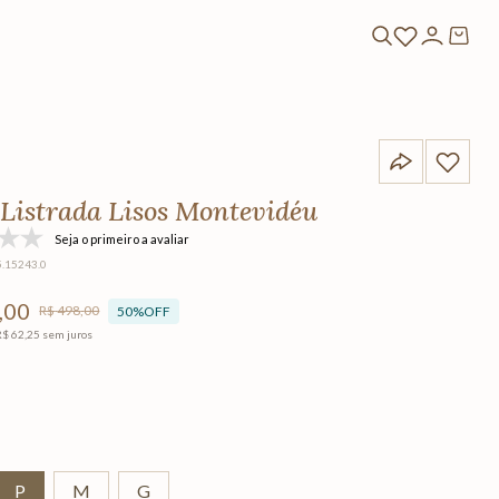
 Listrada Lisos Montevidéu
Seja o primeiro a avaliar
5.15243.0
,
00
R$
498
,
00
50%
OFF
R$
62
,
25
sem juros
P
M
G