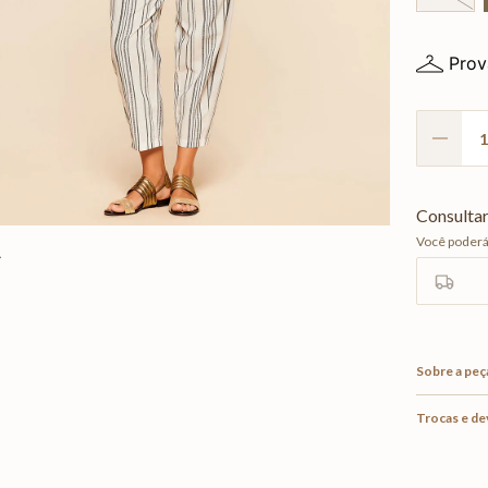
Prov
Sobre a peç
Trocas e d