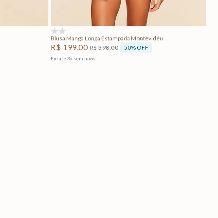
Adicionar na sacola
(0)
Blusa Manga Longa Estampada Montevidéu
R$
199
,
00
50%
OFF
R$
398
,
00
Em até
3
x
sem juros