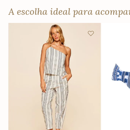
A escolha ideal para acomp
PP
P
M
G
PP