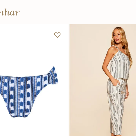
anhar
P
M
G
GG
PP
P
M