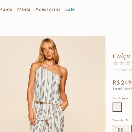
Maiôs
Moda
Acessórios
Sale
Calça
Referência
:
0
R$
249
Em até
4
x de
Cor
:
Branco
Tamanho
:
P
PP