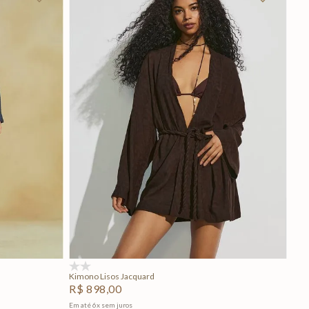
P
M
G
Adicionar na sacola
(0)
Kimono Lisos Jacquard
R$
898
,
00
Em até
6
x
sem juros