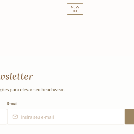
NEW
IN
wsletter
ções para elevar seu beachwear.
E-mail