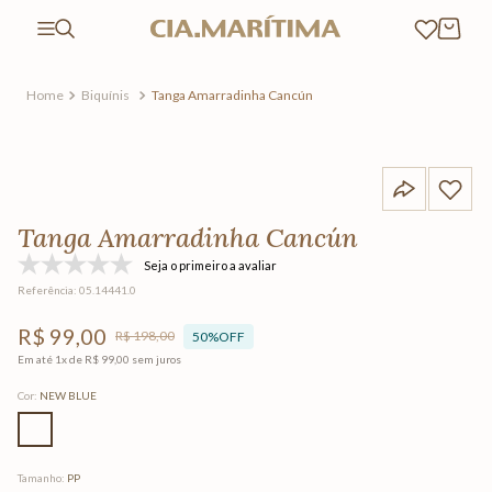
Biquínis
Tanga Amarradinha Cancún
Tanga Amarradinha Cancún
Seja o primeiro a avaliar
Referência
:
05.14441.0
R$
99
,
00
R$
198
,
00
50%
OFF
Em até
1
x de
R$
99
,
00
sem juros
Cor
:
NEW BLUE
Tamanho
:
PP