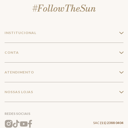
INSTITUCIONAL
+
A Marca
CONTA
+
Seja um franqueado
Login
ATENDIMENTO
+
Trabalhe conosco
Minha Conta
Compra Segura
NOSSAS LOJAS
+
Conecte-se
Meus pedidos
Formas de Pagamento
Encontre a loja mais próxima
Mapa do Site
REDES SOCIAIS
Wishlist
Entrega e Frete
SAC
(11) 2388 0404