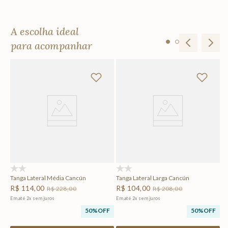
A escolha ideal
para acompanhar
Ho
R
Em
F
(0)
(0)
Tanga Lateral Média Cancún
Tanga Lateral Larga Cancún
R$
114
,
00
R$
104
,
00
R$
228
,
00
R$
208
,
00
Em até
2
x
sem juros
Em até
2
x
sem juros
50%
OFF
50%
OFF