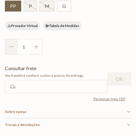
PP
P
M
G
Provador Virtual
Tabela de Medidas
Sobre a peça
Trocas e devoluções