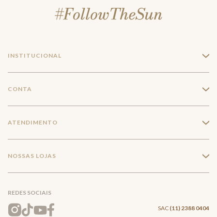
INSTITUCIONAL
+
A Marca
CONTA
+
Seja um franqueado
Login
ATENDIMENTO
+
Trabalhe conosco
Minha Conta
Compra Segura
NOSSAS LOJAS
+
Conecte-se
Meus pedidos
Formas de Pagamento
Encontre a loja mais próxima
Mapa do Site
REDES SOCIAIS
Wishlist
Entrega e Frete
SAC
(11) 2388 0404