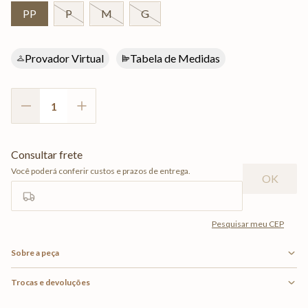
PP
P
M
G
Provador Virtual
Tabela de Medidas
Sobre a peça
Trocas e devoluções