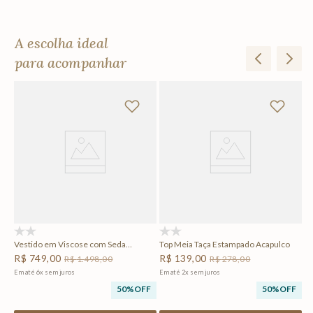
A escolha ideal
para acompanhar
Ta
A
F
(0)
(0)
Vestido em Viscose com Seda
Top Meia Taça Estampado Acapulco
Acapulco
R$
749
,
00
R$
139
,
00
R$
1
.
498
,
00
R$
278
,
00
Em até
6
x
sem juros
Em até
2
x
sem juros
50%
OFF
50%
OFF