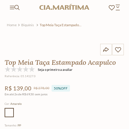
Biquínis
Top Meia Taça Estampado
Acapulco
Top Meia Taça Estampado Acapulco
Seja o primeiro a avaliar
Referência
:
05.14127.0
R$
139
,
00
R$
278
,
00
50%
OFF
Em até
2
x de
R$
69
,
50
sem juros
Cor
:
Amarelo
Tamanho
:
PP