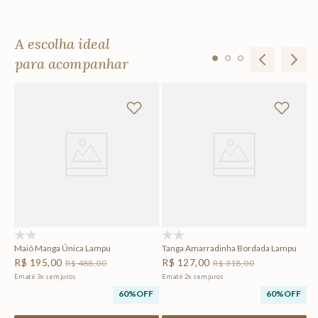
A escolha ideal
para acompanhar
Ve
R
F
Em
(0)
(0)
Maiô Manga Única Lampu
Tanga Amarradinha Bordada Lampu
R$
195
,
00
R$
127
,
00
R$
488
,
00
R$
318
,
00
Em até
3
x
sem juros
Em até
2
x
sem juros
60%
OFF
60%
OFF