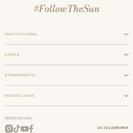
INSTITUCIONAL
+
A Marca
CONTA
+
Seja um franqueado
Login
ATENDIMENTO
+
Trabalhe conosco
Minha Conta
Compra Segura
NOSSAS LOJAS
+
Conecte-se
Meus pedidos
Formas de Pagamento
Encontre a loja mais próxima
Mapa do Site
REDES SOCIAIS
Wishlist
Entrega e Frete
SAC
(11) 2388 0404