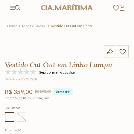
Moda e Saídas
Vestido Cut Out em Linho
Lampu
Vestido Cut Out em Linho Lampu
Seja o primeiro a avaliar
Referência
:
05.10793.0
R$
359
,
00
R$
898
,
00
60%
OFF
Em até
6
x de
R$
59
,
83
sem juros
Cor
:
Branco
Tamanho
:
M