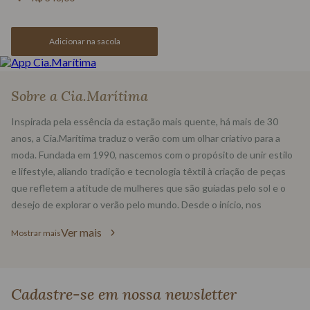
Adicionar na sacola
Sobre a Cia.Marítima
Inspirada pela essência da estação mais quente, há mais de 30
anos, a Cia.Marítima traduz o verão com um olhar criativo para a
moda. Fundada em 1990, nascemos com o propósito de unir estilo
e lifestyle, aliando tradição e tecnologia têxtil à criação de peças
que refletem a atitude de mulheres que são guiadas pelo sol e o
desejo de explorar o verão pelo mundo. Desde o início, nos
destacamos por abraçar um conceito de excelência na moda praia.
Ver mais
Nossas estampas, modelagens e desfiles cativantes tornaram-se
referência fashion, conquistando a confiança de um público
exigente e estabelecendo um padrão determinante na construção
do mercado de moda dali em diante.
Cadastre-se em nossa newsletter