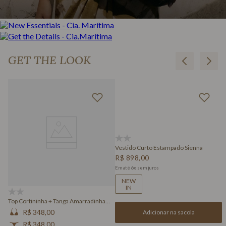
GET THE LOOK
(0)
Vestido Curto Estampado Sienna
R$
898
,
00
Em até
6
x
sem juros
NEW
IN
(0)
Top Cortininha + Tanga Amarradinha
Estampada Sienna
R$ 348,00
Adicionar na sacola
R$ 348,00