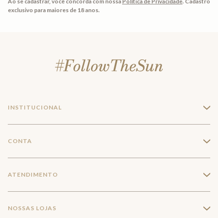
Ao se cadastrar, você concorda com nossa
Política de Privacidade
.
Cadastro
exclusivo para maiores de 18 anos.
INSTITUCIONAL
+
A Marca
CONTA
+
Seja um franqueado
Login
ATENDIMENTO
+
Trabalhe conosco
Minha Conta
Compra Segura
NOSSAS LOJAS
+
Conecte-se