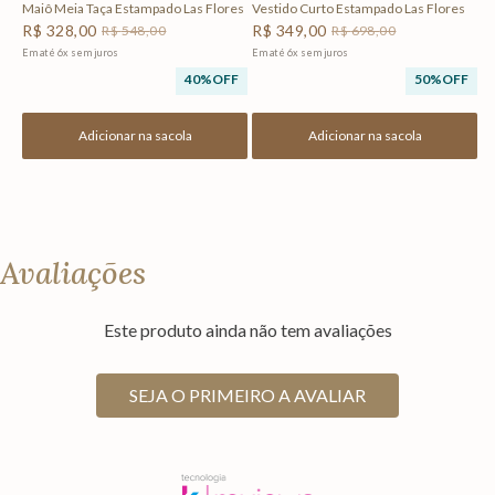
Maiô Meia Taça Estampado Las Flores
Vestido Curto Estampado Las Flores
R$
328
,
00
R$
349
,
00
R$
548
,
00
R$
698
,
00
Em até
6
x
sem juros
Em até
6
x
sem juros
40%
OFF
50%
OFF
Adicionar na sacola
Adicionar na sacola
Avaliações
Este produto ainda não tem avaliações
SEJA O PRIMEIRO A AVALIAR