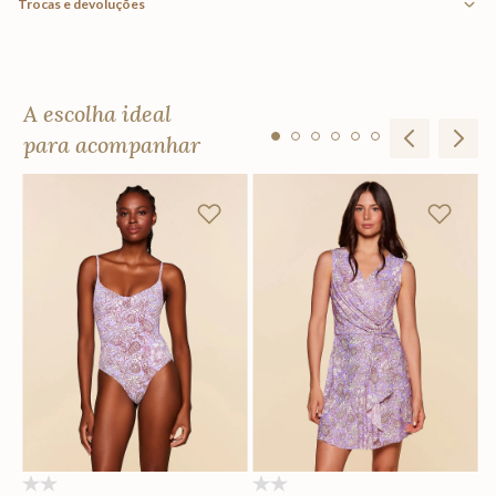
Trocas e devoluções
A escolha ideal
para acompanhar
R
F
Em
(0)
(0)