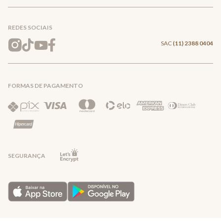
Meus pedidos
Formas de Pagamento
Encontre a loja mais próxima
Mapa do Site
REDES SOCIAIS
Wishlist
Entrega e Frete
SAC
(11) 2388 0404
Trocas e Devoluções
FORMAS DE PAGAMENTO
Direito de Arrependimento
Política de Privacidade
Regras promocionais
SEGURANÇA