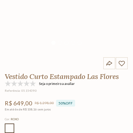
Vestido Curto Estampado Las Flores
Seja o primeiro a avaliar
Referência
:
05.15439.0
R$
649
,
00
R$
1
.
298
,
00
50%
OFF
Em até
6
x de
R$
108
,
16
sem juros
Cor
:
ROXO