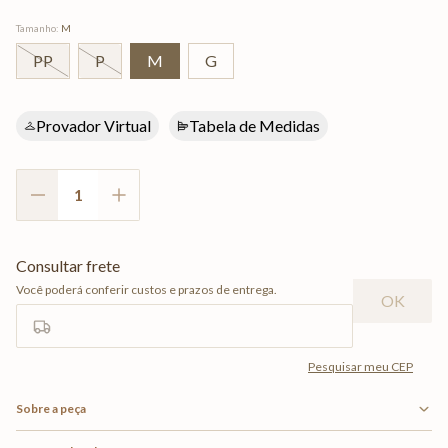
Tamanho
:
M
PP
P
M
G
Provador Virtual
Tabela de Medidas
Sobre a peça