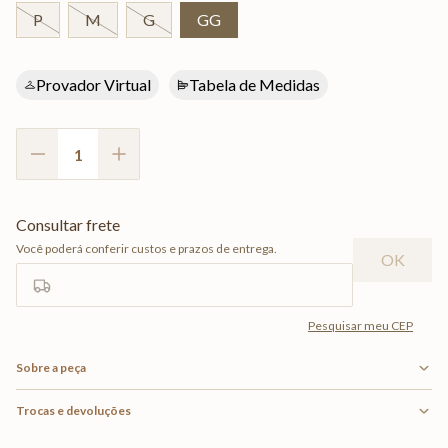
P
M
G
GG
Provador Virtual
Tabela de Medidas
Sobre a peça
Trocas e devoluções