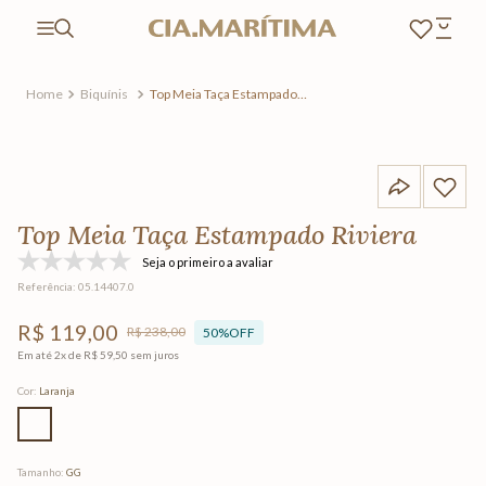
Biquínis
Top Meia Taça Estampado
Riviera
Top Meia Taça Estampado Riviera
Seja o primeiro a avaliar
Referência
:
05.14407.0
R$
119
,
00
R$
238
,
00
50%
OFF
Em até
2
x de
R$
59
,
50
sem juros
Cor
:
Laranja
Tamanho
:
GG