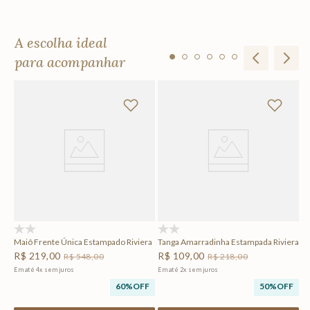
A escolha ideal
para acompanhar
Sa
R
Em
F
(0)
(0)
Maiô Frente Única Estampado Riviera
Tanga Amarradinha Estampada Riviera
R$
219
,
00
R$
109
,
00
R$
548
,
00
R$
218
,
00
Em até
4
x
sem juros
Em até
2
x
sem juros
60%
OFF
50%
OFF