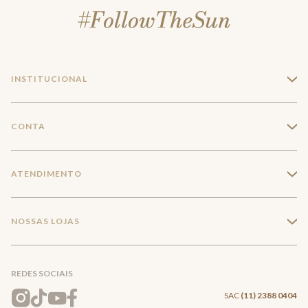
INSTITUCIONAL
+
A Marca
CONTA
+
Seja um franqueado
Login
ATENDIMENTO
+
Trabalhe conosco
Minha Conta
Compra Segura
NOSSAS LOJAS
+
Conecte-se
Meus pedidos
Formas de Pagamento
Encontre a loja mais próxima
Mapa do Site
REDES SOCIAIS
Wishlist
Entrega e Frete
SAC
(11) 2388 0404