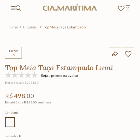
Biquínis
Top Meia Taça Estampado
Lumi
NEW
IN
Top Meia Taça Estampado Lumi
Seja o primeiro a avaliar
Referência
:
05.20316.0
R$
498
,
00
Em até
6
x de
R$
83
,
00
sem juros
Cor
:
Azul
Tamanho
:
P