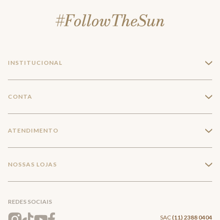
INSTITUCIONAL
+
A Marca
CONTA
+
Seja um franqueado
Login
ATENDIMENTO
+
Trabalhe conosco
Minha Conta
Compra Segura
NOSSAS LOJAS
+
Conecte-se
Meus pedidos
Formas de Pagamento
Encontre a loja mais próxima
Mapa do Site
REDES SOCIAIS
Wishlist
Entrega e Frete
SAC
(11) 2388 0404