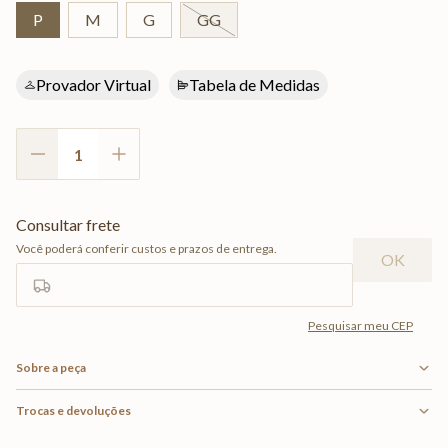
P
M
G
GG
Provador Virtual
Tabela de Medidas
Sobre a peça
Trocas e devoluções