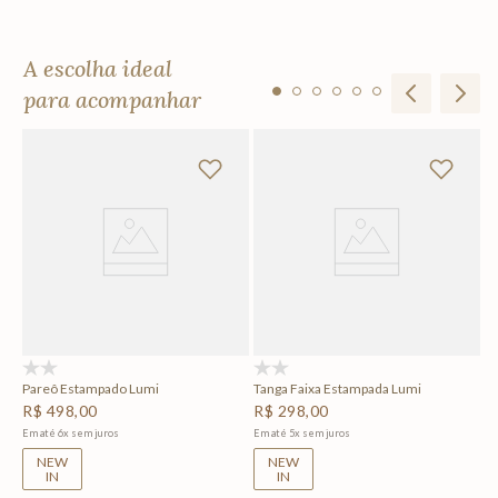
A escolha ideal
para acompanhar
To
R
Em
(0)
(0)
Pareô Estampado Lumi
Tanga Faixa Estampada Lumi
R$
498
,
00
R$
298
,
00
Em até
6
x
sem juros
Em até
5
x
sem juros
NEW
NEW
IN
IN