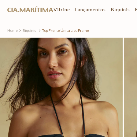
Vitrine
Lançamentos
Biquínis
Biquínis
Top Frente Única Liso Frame