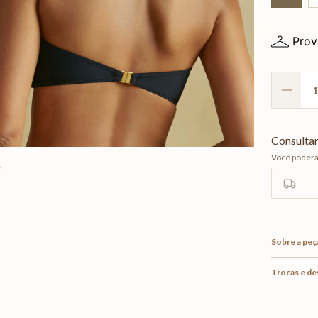
Prov
Sobre a peç
Trocas e d