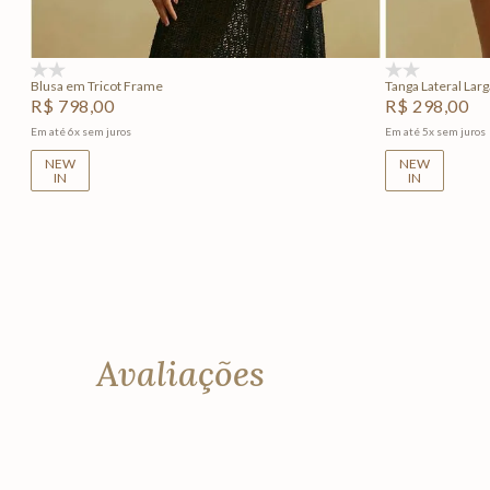
Adicionar na sacola
(0)
(0)
Blusa em Tricot Frame
Tanga Lateral Lar
R$
798
,
00
R$
298
,
00
Em até
6
x
sem juros
Em até
5
x
sem juros
NEW
NEW
IN
IN
Avaliações