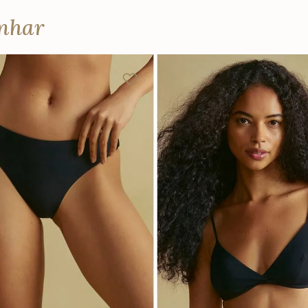
anhar
P
M
G
GG
P
M
G