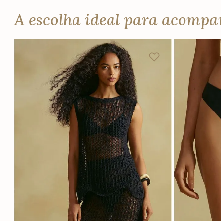
A escolha ideal para acomp
P
M
G
PP