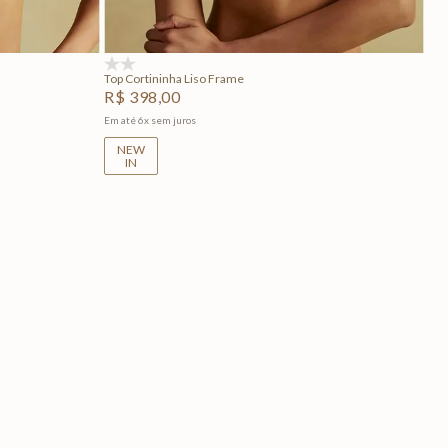
Adicionar na sacola
(0)
Top Cortininha Liso Frame
R$
398
,
00
Em até
6
x
sem juros
NEW
IN