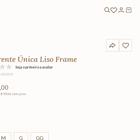
rente Única Liso Frame
Seja o primeiro a avaliar
5.20135.0
,
00
R$
99
,
66
sem juros
M
G
GG