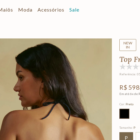
Maiôs
Moda
Acessórios
Sale
NEW
IN
Top F
Referência
:
0
R$
598
Em até
6
x de
Cor
:
Preto
Tamanho
:
P
P