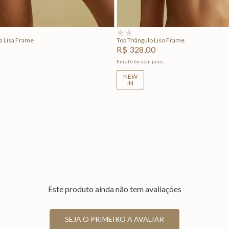
Adicionar na sacola
Adicionar na sacola
(0)
ga Lisa Frame
Top Triângulo Liso Frame
R$
328
,
00
Em até
6
x
sem juros
NEW
IN
Este produto ainda não tem avaliações
SEJA O PRIMEIRO A AVALIAR