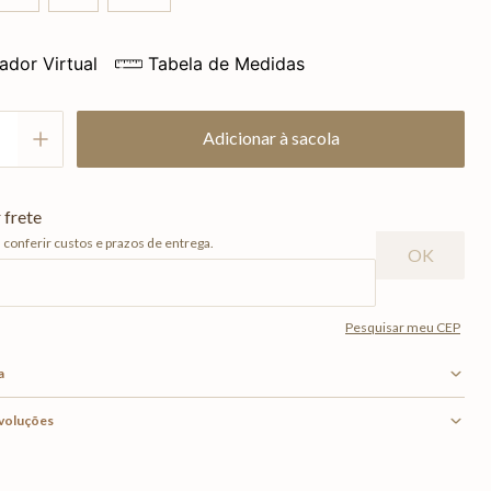
ador Virtual
Tabela de Medidas
Adicionar à sacola
a
evoluções