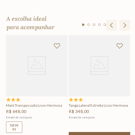
A escolha ideal
para acompanhar
ita
To
R
Em
5.0
(1)
5.0
(1)
Maiô Transpassado Lisos Hermosa
Tanga Lateral Estreita Lisos Hermosa
R$
648
,
00
R$
348
,
00
Em até
6
x
sem juros
Em até
6
x
sem juros
NEW
IN