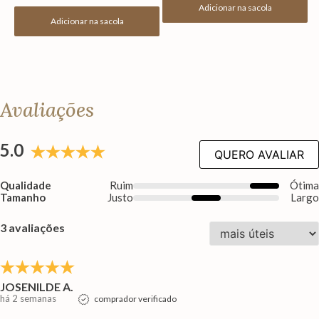
Adicionar na sacola
Adicionar na sacola
Avaliações
5.0
QUERO AVALIAR
Qualidade
Ruim
Ótim
Tamanho
Justo
Larg
3 avaliações
JOSENILDE A.
há 2 semanas
comprador verificado