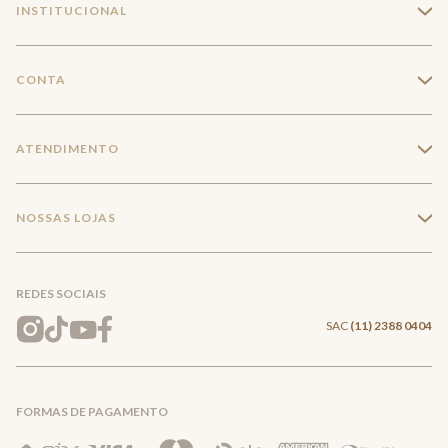
INSTITUCIONAL
+
A Marca
CONTA
+
Seja um franqueado
Login
ATENDIMENTO
+
Trabalhe conosco
Minha Conta
Compra Segura
NOSSAS LOJAS
+
Conecte-se
Meus pedidos
Formas de Pagamento
Encontre a loja mais próxima
Mapa do Site
REDES SOCIAIS
Wishlist
Entrega e Frete
SAC
(11) 2388 0404
Trocas e Devoluções
FORMAS DE PAGAMENTO
Direito de Arrependimento