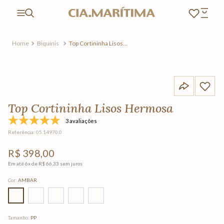
Biquínis
Top Cortininha Lisos
Hermosa
Top Cortininha Lisos Hermosa
3 avaliações
Referência
:
05.14970.0
R$
398
,
00
Em até
6
x de
R$
66
,
33
sem juros
Cor
:
AMBAR
Tamanho
:
PP