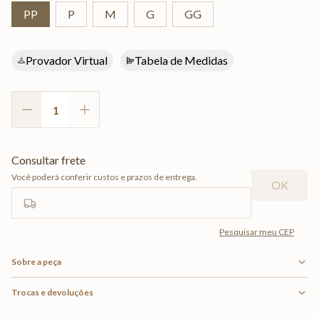
PP
P
M
G
GG
Provador Virtual
Tabela de Medidas
Sobre a peça
Trocas e devoluções